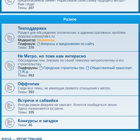
предполагаемой линии? Нарисовали свою схему будущего метро?
Вам сюда!
Темы:
207
Разное
Техподдержка
Раздел для обсуждения технических и административных проблем
форума subwaytalks.ru
Модератор:
Nomernoy
Подфорум:
Вопросы и предложения по сайту
Темы:
378
Не Метро, но тоже нам интересно
Обсуждение тем, близких по своей тематике метрополитену и его
строительству.
Подфорумы:
Городское строительство
,
Общественный транспорт
,
Ж.д.
Темы:
463
Оффтопик
Сюда все темы, не имеющие прямого отношения к метро.
Темы:
393
Встречи и сабвейки
Иногда рамок форума не хватает. Хочется пообщаться лично.
Здесь назначаются встречи.
Темы:
105
Конкурсы и загадки
Темы:
45
ВХОД
•
РЕГИСТРАЦИЯ