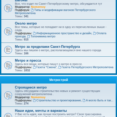
Вагоны
Все, что ездит по Санкт-Петербургскому метро, обсуждается тут
Модератор:
Nomernoy
Подфорум:
Типы и модификации вагонов Петербургского
Метрополитена
Темы:
341
Около метро
Все темы, которые не попадают ни в одну из перечисленных выше -
сюда.
Подфорумы:
Информационное пространство и дизайн
,
Оплата
проезда
,
Топонимика метро
Темы:
915
Метро за пределами Санкт-Петербурга
Здесь мы пишем о метро, располагающемся вне нашего города
Темы:
166
Метро и пресса
Здесь все вещи, которые пишут о метро в прессе.
Подфорумы:
Газета "Смена"
,
Газета Петербургского Метрополитена
Темы:
1832
Метрострой
Строящееся метро
Здесь обсуждаем строительство новых и ремонт существущих
сооружений метрополитена .
Модератор:
Nomernoy
Подфорумы:
Строительство и проектирование
,
А могло быть и так...
Темы:
274
Наши идеи, мечты и варианты
У Вас есть идея, как лучше построить метро? Своя трассировка