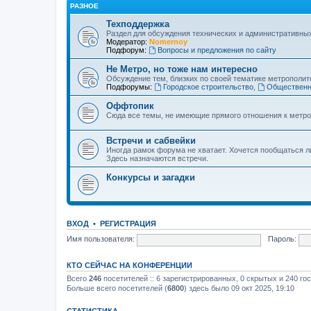
РАЗНОЕ
Техподдержка
Раздел для обсуждения технических и административны
Модератор:
Nomernoy
Подфорум:
Вопросы и предложения по сайту
Не Метро, но тоже нам интересно
Обсуждение тем, близких по своей тематике метрополите
Подфорумы:
Городское строительство
,
Общественн
Оффтопик
Сюда все темы, не имеющие прямого отношения к метро
Встречи и сабвейки
Иногда рамок форума не хватает. Хочется пообщаться л
Здесь назначаются встречи.
Конкурсы и загадки
ВХОД
•
РЕГИСТРАЦИЯ
Имя пользователя:
Пароль:
КТО СЕЙЧАС НА КОНФЕРЕНЦИИ
Всего
246
посетителей :: 6 зарегистрированных, 0 скрытых и 240 го
Больше всего посетителей (
6800
) здесь было 09 окт 2025, 19:10
СТАТИСТИКА