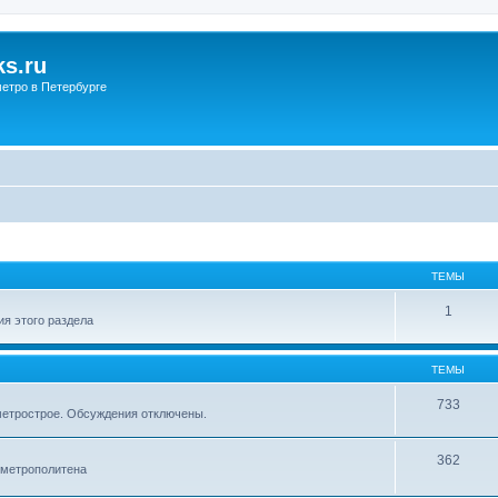
s.ru
етро в Петербурге
ТЕМЫ
1
я этого раздела
ТЕМЫ
733
метрострое. Обсуждения отключены.
362
 метрополитена