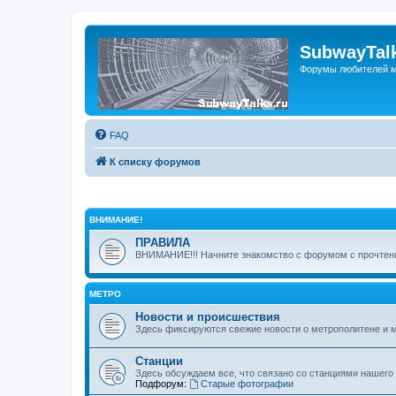
SubwayTalk
Форумы любителей м
FAQ
К списку форумов
ВНИМАНИЕ!
ПРАВИЛА
ВНИМАНИЕ!!! Начните знакомство с форумом с прочтени
МЕТРО
Новости и происшествия
Здесь фиксируются свежие новости о метрополитене и 
Станции
Здесь обсуждаем все, что связано со станциями нашего
Подфорум:
Старые фотографии