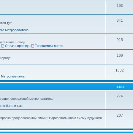
163
341
ется тут
ого Метрополитена
915
ных выше - сюда.
,
Оплата проезда
,
Топонимика метро
166
 города
1832
о Метрополитена
ТЕМЫ
274
вущих сооружений метрополитена .
гло быть и так...
207
ссировка предполагаемой линии? Нарисовали свою схему будущего