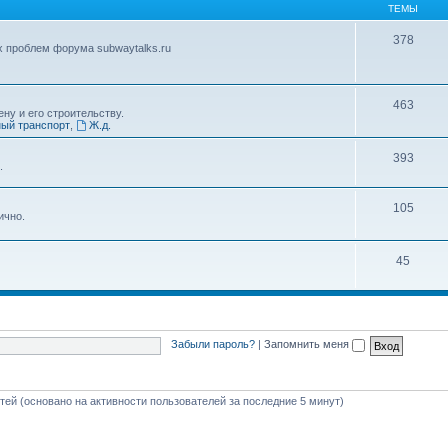
ТЕМЫ
378
х проблем форума subwaytalks.ru
463
ну и его строительству.
ый транспорт
,
Ж.д.
393
.
105
ично.
45
Забыли пароль?
|
Запомнить меня
стей (основано на активности пользователей за последние 5 минут)