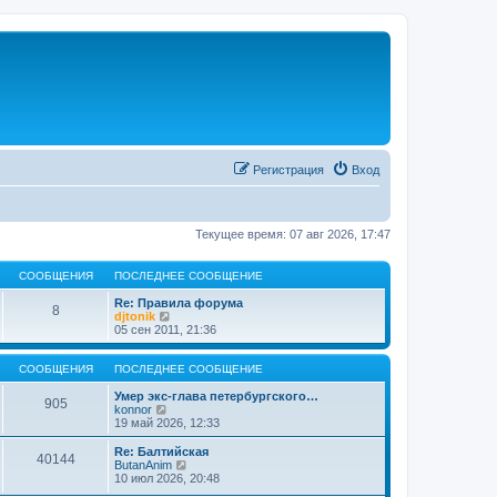
Регистрация
Вход
Текущее время: 07 авг 2026, 17:47
СООБЩЕНИЯ
ПОСЛЕДНЕЕ СООБЩЕНИЕ
Re: Правила форума
8
П
djtonik
е
05 сен 2011, 21:36
р
е
й
СООБЩЕНИЯ
ПОСЛЕДНЕЕ СООБЩЕНИЕ
т
и
Умер экс-глава петербургского…
905
П
к
konnor
е
п
19 май 2026, 12:33
р
о
е
с
Re: Балтийская
40144
й
л
П
ButanAnim
т
е
е
10 июл 2026, 20:48
и
д
р