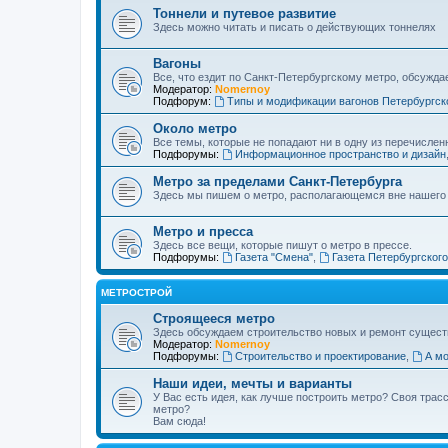
Тоннели и путевое развитие
Здесь можно читать и писать о действующих тоннелях
Вагоны
Все, что ездит по Санкт-Петербургскому метро, обсужда
Модератор:
Nomernoy
Подфорум:
Типы и модификации вагонов Петербургск
Около метро
Все темы, которые не попадают ни в одну из перечислен
Подфорумы:
Информационное пространство и дизайн
Метро за пределами Санкт-Петербурга
Здесь мы пишем о метро, располагающемся вне нашего
Метро и пресса
Здесь все вещи, которые пишут о метро в прессе.
Подфорумы:
Газета "Смена"
,
Газета Петербургског
МЕТРОСТРОЙ
Строящееся метро
Здесь обсуждаем строительство новых и ремонт сущест
Модератор:
Nomernoy
Подфорумы:
Строительство и проектирование
,
А мо
Наши идеи, мечты и варианты
У Вас есть идея, как лучше построить метро? Своя тра
метро?
Вам сюда!