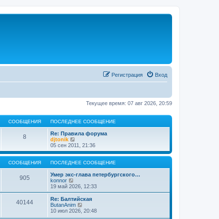
Регистрация
Вход
Текущее время: 07 авг 2026, 20:59
СООБЩЕНИЯ
ПОСЛЕДНЕЕ СООБЩЕНИЕ
Re: Правила форума
8
П
djtonik
е
05 сен 2011, 21:36
р
е
й
СООБЩЕНИЯ
ПОСЛЕДНЕЕ СООБЩЕНИЕ
т
и
Умер экс-глава петербургского…
905
П
к
konnor
е
п
19 май 2026, 12:33
р
о
е
с
Re: Балтийская
40144
й
л
П
ButanAnim
т
е
е
10 июл 2026, 20:48
и
д
р