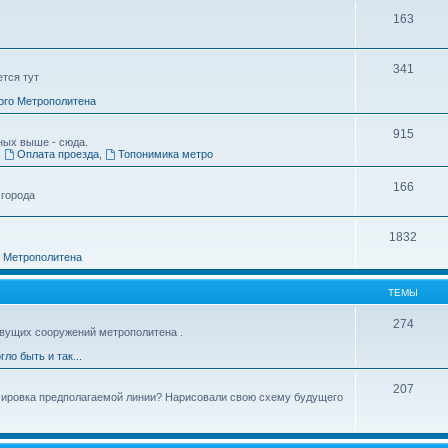
163
341
ется тут
ого Метрополитена
915
ных выше - сюда.
,
Оплата проезда
,
Топонимика метро
166
 города
1832
о Метрополитена
ТЕМЫ
274
вущих сооружений метрополитена .
гло быть и так...
207
ссировка предполагаемой линии? Нарисовали свою схему будущего