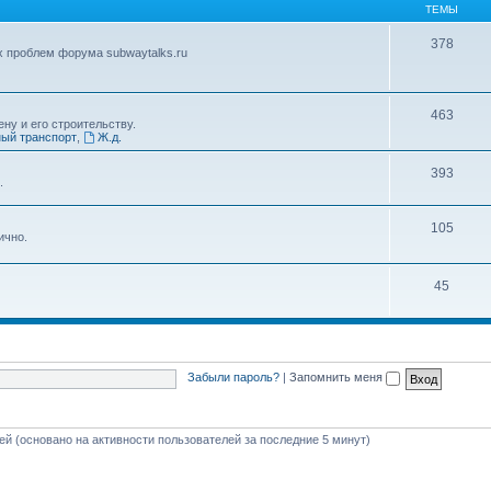
ТЕМЫ
378
х проблем форума subwaytalks.ru
463
ну и его строительству.
ый транспорт
,
Ж.д.
393
.
105
ично.
45
Забыли пароль?
|
Запомнить меня
тей (основано на активности пользователей за последние 5 минут)