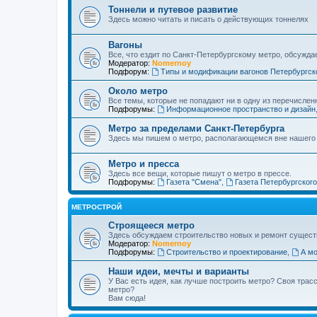
Тоннели и путевое развитие
Здесь можно читать и писать о действующих тоннелях
Вагоны
Все, что ездит по Санкт-Петербургскому метро, обсужда
Модератор:
Nomernoy
Подфорум:
Типы и модификации вагонов Петербургск
Около метро
Все темы, которые не попадают ни в одну из перечислен
Подфорумы:
Информационное пространство и дизайн
Метро за пределами Санкт-Петербурга
Здесь мы пишем о метро, располагающемся вне нашего
Метро и пресса
Здесь все вещи, которые пишут о метро в прессе.
Подфорумы:
Газета "Смена"
,
Газета Петербургског
МЕТРОСТРОЙ
Строящееся метро
Здесь обсуждаем строительство новых и ремонт сущест
Модератор:
Nomernoy
Подфорумы:
Строительство и проектирование
,
А мо
Наши идеи, мечты и варианты
У Вас есть идея, как лучше построить метро? Своя тра
метро?
Вам сюда!