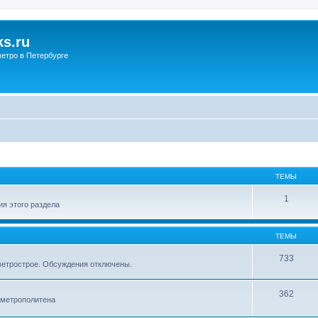
s.ru
етро в Петербурге
ТЕМЫ
1
я этого раздела
ТЕМЫ
733
метрострое. Обсуждения отключены.
362
 метрополитена