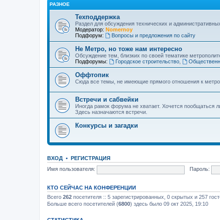
РАЗНОЕ
Техподдержка
Раздел для обсуждения технических и административны
Модератор:
Nomernoy
Подфорум:
Вопросы и предложения по сайту
Не Метро, но тоже нам интересно
Обсуждение тем, близких по своей тематике метрополите
Подфорумы:
Городское строительство
,
Общественн
Оффтопик
Сюда все темы, не имеющие прямого отношения к метро
Встречи и сабвейки
Иногда рамок форума не хватает. Хочется пообщаться л
Здесь назначаются встречи.
Конкурсы и загадки
ВХОД
•
РЕГИСТРАЦИЯ
Имя пользователя:
Пароль:
КТО СЕЙЧАС НА КОНФЕРЕНЦИИ
Всего
262
посетителя :: 5 зарегистрированных, 0 скрытых и 257 гос
Больше всего посетителей (
6800
) здесь было 09 окт 2025, 19:10
СТАТИСТИКА