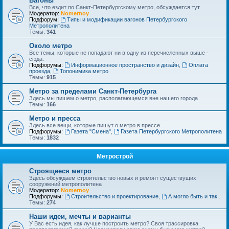
Вагоны
Все, что ездит по Санкт-Петербургскому метро, обсуждается тут
Модератор:
Nomernoy
Подфорум:
Типы и модификации вагонов Петербургского
Метрополитена
Темы:
341
Около метро
Все темы, которые не попадают ни в одну из перечисленных выше -
сюда.
Подфорумы:
Информационное пространство и дизайн
,
Оплата
проезда
,
Топонимика метро
Темы:
915
Метро за пределами Санкт-Петербурга
Здесь мы пишем о метро, располагающемся вне нашего города
Темы:
166
Метро и пресса
Здесь все вещи, которые пишут о метро в прессе.
Подфорумы:
Газета "Смена"
,
Газета Петербургского Метрополитена
Темы:
1832
Метрострой
Строящееся метро
Здесь обсуждаем строительство новых и ремонт существущих
сооружений метрополитена .
Модератор:
Nomernoy
Подфорумы:
Строительство и проектирование
,
А могло быть и так...
Темы:
274
Наши идеи, мечты и варианты
У Вас есть идея, как лучше построить метро? Своя трассировка