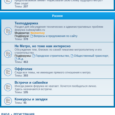
предполагаемой линии? Нарисовали свою схему будущего метро?
Вам сюда!
Темы:
207
Разное
Техподдержка
Раздел для обсуждения технических и административных проблем
форума subwaytalks.ru
Модератор:
Nomernoy
Подфорум:
Вопросы и предложения по сайту
Темы:
378
Не Метро, но тоже нам интересно
Обсуждение тем, близких по своей тематике метрополитену и его
строительству.
Подфорумы:
Городское строительство
,
Общественный транспорт
,
Ж.д.
Темы:
463
Оффтопик
Сюда все темы, не имеющие прямого отношения к метро.
Темы:
393
Встречи и сабвейки
Иногда рамок форума не хватает. Хочется пообщаться лично.
Здесь назначаются встречи.
Темы:
105
Конкурсы и загадки
Темы:
45
ВХОД
•
РЕГИСТРАЦИЯ