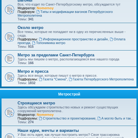
Вагоны
Все, что ездит по Санкт-Петербургскому метро, обсуждается тут
Модератор:
Nomernoy
Подфорум:
Типы и модификации вагонов Петербургского
Метрополитена
Темы:
341
Около метро
Все темы, которые не попадают ни в одну из перечисленных выше -
сюда.
Подфорумы:
Информационное пространство и дизайн
,
Оплата
проезда
,
Топонимика метро
Темы:
915
Метро за пределами Санкт-Петербурга
Здесь мы пишем о метро, располагающемся вне нашего города
Темы:
166
Метро и пресса
Здесь все вещи, которые пишут о метро в прессе.
Подфорумы:
Газета "Смена"
,
Газета Петербургского Метрополитена
Темы:
1832
Метрострой
Строящееся метро
Здесь обсуждаем строительство новых и ремонт существущих
сооружений метрополитена .
Модератор:
Nomernoy
Подфорумы:
Строительство и проектирование
,
А могло быть и так...
Темы:
274
Наши идеи, мечты и варианты
У Вас есть идея, как лучше построить метро? Своя трассировка