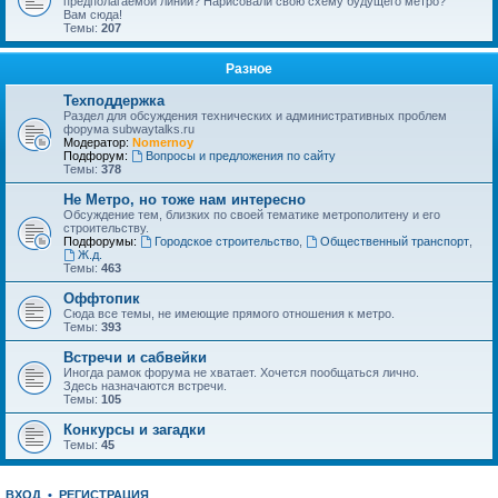
предполагаемой линии? Нарисовали свою схему будущего метро?
Вам сюда!
Темы:
207
Разное
Техподдержка
Раздел для обсуждения технических и административных проблем
форума subwaytalks.ru
Модератор:
Nomernoy
Подфорум:
Вопросы и предложения по сайту
Темы:
378
Не Метро, но тоже нам интересно
Обсуждение тем, близких по своей тематике метрополитену и его
строительству.
Подфорумы:
Городское строительство
,
Общественный транспорт
,
Ж.д.
Темы:
463
Оффтопик
Сюда все темы, не имеющие прямого отношения к метро.
Темы:
393
Встречи и сабвейки
Иногда рамок форума не хватает. Хочется пообщаться лично.
Здесь назначаются встречи.
Темы:
105
Конкурсы и загадки
Темы:
45
ВХОД
•
РЕГИСТРАЦИЯ