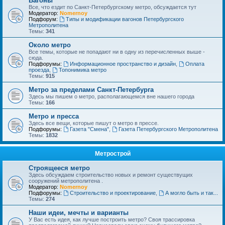
Вагоны
Все, что ездит по Санкт-Петербургскому метро, обсуждается тут
Модератор:
Nomernoy
Подфорум:
Типы и модификации вагонов Петербургского
Метрополитена
Темы:
341
Около метро
Все темы, которые не попадают ни в одну из перечисленных выше -
сюда.
Подфорумы:
Информационное пространство и дизайн
,
Оплата
проезда
,
Топонимика метро
Темы:
915
Метро за пределами Санкт-Петербурга
Здесь мы пишем о метро, располагающемся вне нашего города
Темы:
166
Метро и пресса
Здесь все вещи, которые пишут о метро в прессе.
Подфорумы:
Газета "Смена"
,
Газета Петербургского Метрополитена
Темы:
1832
Метрострой
Строящееся метро
Здесь обсуждаем строительство новых и ремонт существущих
сооружений метрополитена .
Модератор:
Nomernoy
Подфорумы:
Строительство и проектирование
,
А могло быть и так...
Темы:
274
Наши идеи, мечты и варианты
У Вас есть идея, как лучше построить метро? Своя трассировка