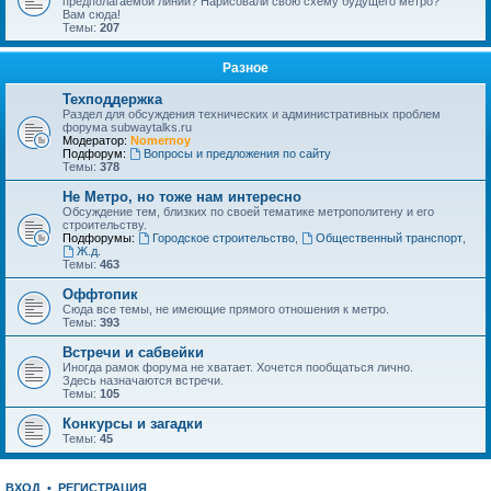
предполагаемой линии? Нарисовали свою схему будущего метро?
Вам сюда!
Темы:
207
Разное
Техподдержка
Раздел для обсуждения технических и административных проблем
форума subwaytalks.ru
Модератор:
Nomernoy
Подфорум:
Вопросы и предложения по сайту
Темы:
378
Не Метро, но тоже нам интересно
Обсуждение тем, близких по своей тематике метрополитену и его
строительству.
Подфорумы:
Городское строительство
,
Общественный транспорт
,
Ж.д.
Темы:
463
Оффтопик
Сюда все темы, не имеющие прямого отношения к метро.
Темы:
393
Встречи и сабвейки
Иногда рамок форума не хватает. Хочется пообщаться лично.
Здесь назначаются встречи.
Темы:
105
Конкурсы и загадки
Темы:
45
ВХОД
•
РЕГИСТРАЦИЯ