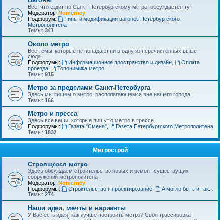
Вагоны
Все, что ездит по Санкт-Петербургскому метро, обсуждается тут
Модератор:
Nomernoy
Подфорум:
Типы и модификации вагонов Петербургского
Метрополитена
Темы:
341
Около метро
Все темы, которые не попадают ни в одну из перечисленных выше -
сюда.
Подфорумы:
Информационное пространство и дизайн
,
Оплата
проезда
,
Топонимика метро
Темы:
915
Метро за пределами Санкт-Петербурга
Здесь мы пишем о метро, располагающемся вне нашего города
Темы:
166
Метро и пресса
Здесь все вещи, которые пишут о метро в прессе.
Подфорумы:
Газета "Смена"
,
Газета Петербургского Метрополитена
Темы:
1832
Метрострой
Строящееся метро
Здесь обсуждаем строительство новых и ремонт существущих
сооружений метрополитена .
Модератор:
Nomernoy
Подфорумы:
Строительство и проектирование
,
А могло быть и так...
Темы:
274
Наши идеи, мечты и варианты
У Вас есть идея, как лучше построить метро? Своя трассировка