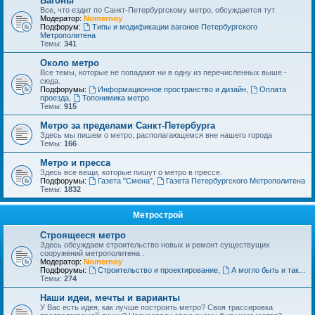
Вагоны
Все, что ездит по Санкт-Петербургскому метро, обсуждается тут
Модератор:
Nomernoy
Подфорум:
Типы и модификации вагонов Петербургского
Метрополитена
Темы:
341
Около метро
Все темы, которые не попадают ни в одну из перечисленных выше -
сюда.
Подфорумы:
Информационное пространство и дизайн
,
Оплата
проезда
,
Топонимика метро
Темы:
915
Метро за пределами Санкт-Петербурга
Здесь мы пишем о метро, располагающемся вне нашего города
Темы:
166
Метро и пресса
Здесь все вещи, которые пишут о метро в прессе.
Подфорумы:
Газета "Смена"
,
Газета Петербургского Метрополитена
Темы:
1832
Метрострой
Строящееся метро
Здесь обсуждаем строительство новых и ремонт существущих
сооружений метрополитена .
Модератор:
Nomernoy
Подфорумы:
Строительство и проектирование
,
А могло быть и так...
Темы:
274
Наши идеи, мечты и варианты
У Вас есть идея, как лучше построить метро? Своя трассировка