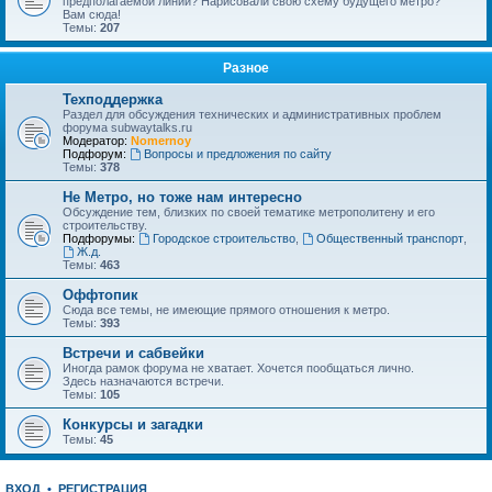
предполагаемой линии? Нарисовали свою схему будущего метро?
Вам сюда!
Темы:
207
Разное
Техподдержка
Раздел для обсуждения технических и административных проблем
форума subwaytalks.ru
Модератор:
Nomernoy
Подфорум:
Вопросы и предложения по сайту
Темы:
378
Не Метро, но тоже нам интересно
Обсуждение тем, близких по своей тематике метрополитену и его
строительству.
Подфорумы:
Городское строительство
,
Общественный транспорт
,
Ж.д.
Темы:
463
Оффтопик
Сюда все темы, не имеющие прямого отношения к метро.
Темы:
393
Встречи и сабвейки
Иногда рамок форума не хватает. Хочется пообщаться лично.
Здесь назначаются встречи.
Темы:
105
Конкурсы и загадки
Темы:
45
ВХОД
•
РЕГИСТРАЦИЯ