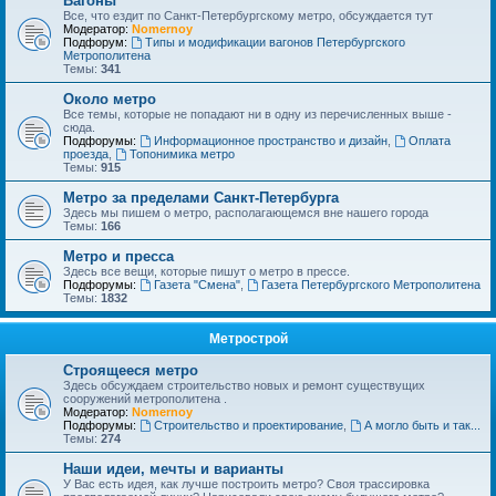
Вагоны
Все, что ездит по Санкт-Петербургскому метро, обсуждается тут
Модератор:
Nomernoy
Подфорум:
Типы и модификации вагонов Петербургского
Метрополитена
Темы:
341
Около метро
Все темы, которые не попадают ни в одну из перечисленных выше -
сюда.
Подфорумы:
Информационное пространство и дизайн
,
Оплата
проезда
,
Топонимика метро
Темы:
915
Метро за пределами Санкт-Петербурга
Здесь мы пишем о метро, располагающемся вне нашего города
Темы:
166
Метро и пресса
Здесь все вещи, которые пишут о метро в прессе.
Подфорумы:
Газета "Смена"
,
Газета Петербургского Метрополитена
Темы:
1832
Метрострой
Строящееся метро
Здесь обсуждаем строительство новых и ремонт существущих
сооружений метрополитена .
Модератор:
Nomernoy
Подфорумы:
Строительство и проектирование
,
А могло быть и так...
Темы:
274
Наши идеи, мечты и варианты
У Вас есть идея, как лучше построить метро? Своя трассировка