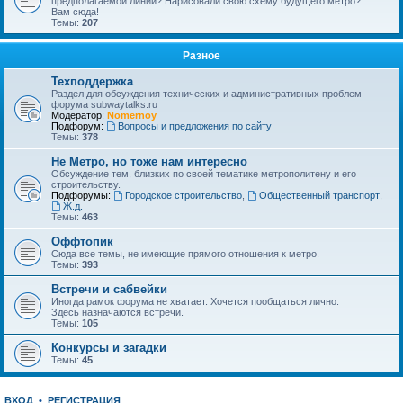
предполагаемой линии? Нарисовали свою схему будущего метро?
Вам сюда!
Темы:
207
Разное
Техподдержка
Раздел для обсуждения технических и административных проблем
форума subwaytalks.ru
Модератор:
Nomernoy
Подфорум:
Вопросы и предложения по сайту
Темы:
378
Не Метро, но тоже нам интересно
Обсуждение тем, близких по своей тематике метрополитену и его
строительству.
Подфорумы:
Городское строительство
,
Общественный транспорт
,
Ж.д.
Темы:
463
Оффтопик
Сюда все темы, не имеющие прямого отношения к метро.
Темы:
393
Встречи и сабвейки
Иногда рамок форума не хватает. Хочется пообщаться лично.
Здесь назначаются встречи.
Темы:
105
Конкурсы и загадки
Темы:
45
ВХОД
•
РЕГИСТРАЦИЯ