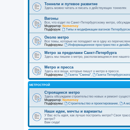
Тоннели и путевое развитие
Здесь можно читать и писать о действующих тоннелях
Вагоны
Все, что ездит по Санкт-Петербургскому метро, обсужда
Модератор:
Nomernoy
Подфорум:
Типы и модификации вагонов Петербургск
Около метро
Все темы, которые не попадают ни в одну из перечислен
Подфорумы:
Информационное пространство и дизайн
Метро за пределами Санкт-Петербурга
Здесь мы пишем о метро, располагающемся вне нашего
Метро и пресса
Здесь все вещи, которые пишут о метро в прессе.
Подфорумы:
Газета "Смена"
,
Газета Петербургског
МЕТРОСТРОЙ
Строящееся метро
Здесь обсуждаем строительство новых и ремонт сущест
Модератор:
Nomernoy
Подфорумы:
Строительство и проектирование
,
А мо
Наши идеи, мечты и варианты
У Вас есть идея, как лучше построить метро? Своя тра
метро?
Вам сюда!