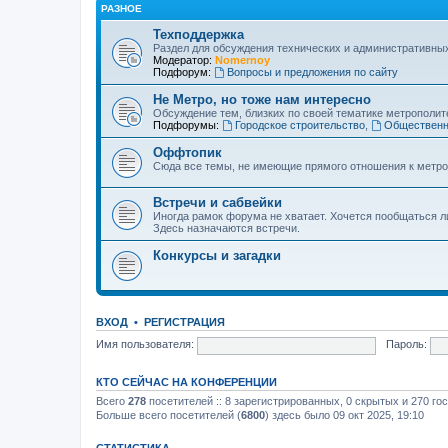
РАЗНОЕ
Техподдержка
Раздел для обсуждения технических и административны
Модератор:
Nomernoy
Подфорум:
Вопросы и предложения по сайту
Не Метро, но тоже нам интересно
Обсуждение тем, близких по своей тематике метрополите
Подфорумы:
Городское строительство
,
Общественн
Оффтопик
Сюда все темы, не имеющие прямого отношения к метро
Встречи и сабвейки
Иногда рамок форума не хватает. Хочется пообщаться л
Здесь назначаются встречи.
Конкурсы и загадки
ВХОД
•
РЕГИСТРАЦИЯ
Имя пользователя:
Пароль:
КТО СЕЙЧАС НА КОНФЕРЕНЦИИ
Всего
278
посетителей :: 8 зарегистрированных, 0 скрытых и 270 го
Больше всего посетителей (
6800
) здесь было 09 окт 2025, 19:10
СТАТИСТИКА