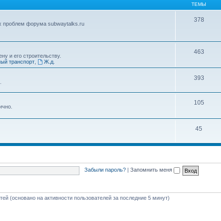
ТЕМЫ
378
х проблем форума subwaytalks.ru
463
ну и его строительству.
ый транспорт
,
Ж.д.
393
.
105
ично.
45
Забыли пароль?
|
Запомнить меня
стей (основано на активности пользователей за последние 5 минут)