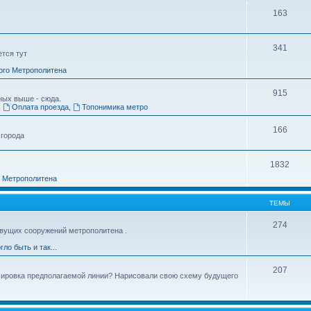
163
341
ется тут
ого Метрополитена
915
ных выше - сюда.
,
Оплата проезда
,
Топонимика метро
166
 города
1832
о Метрополитена
ТЕМЫ
274
вущих сооружений метрополитена .
гло быть и так...
207
ссировка предполагаемой линии? Нарисовали свою схему будущего