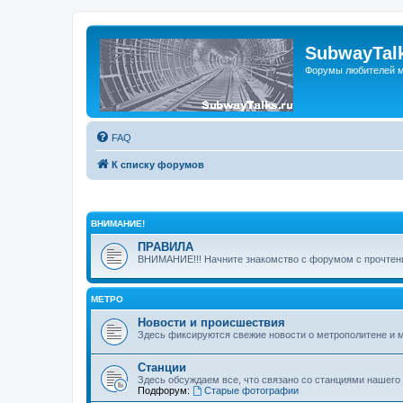
SubwayTalk
Форумы любителей м
FAQ
К списку форумов
ВНИМАНИЕ!
ПРАВИЛА
ВНИМАНИЕ!!! Начните знакомство с форумом с прочтени
МЕТРО
Новости и происшествия
Здесь фиксируются свежие новости о метрополитене и 
Станции
Здесь обсуждаем все, что связано со станциями нашего
Подфорум:
Старые фотографии