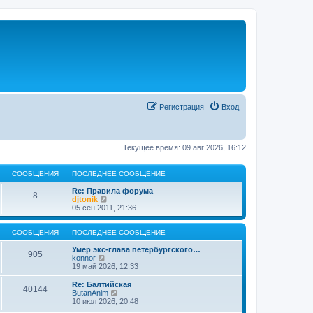
Регистрация
Вход
Текущее время: 09 авг 2026, 16:12
СООБЩЕНИЯ
ПОСЛЕДНЕЕ СООБЩЕНИЕ
Re: Правила форума
8
П
djtonik
е
05 сен 2011, 21:36
р
е
й
СООБЩЕНИЯ
ПОСЛЕДНЕЕ СООБЩЕНИЕ
т
и
Умер экс-глава петербургского…
905
П
к
konnor
е
п
19 май 2026, 12:33
р
о
е
с
Re: Балтийская
40144
й
л
П
ButanAnim
т
е
е
10 июл 2026, 20:48
и
д
р