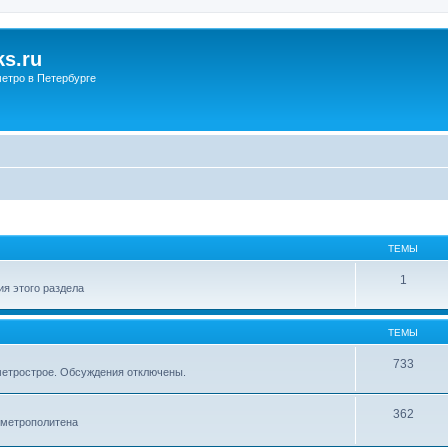
s.ru
етро в Петербурге
ТЕМЫ
1
я этого раздела
ТЕМЫ
733
метрострое. Обсуждения отключены.
362
 метрополитена