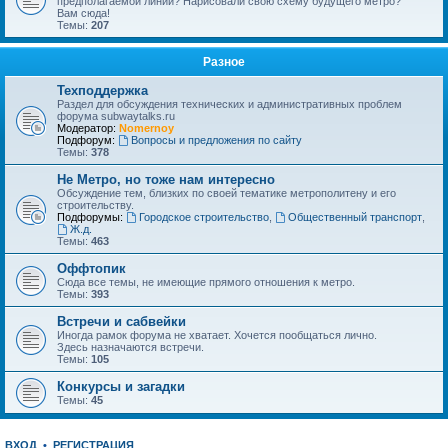
предполагаемой линии? Нарисовали свою схему будущего метро?
Вам сюда!
Темы:
207
Разное
Техподдержка
Раздел для обсуждения технических и административных проблем
форума subwaytalks.ru
Модератор:
Nomernoy
Подфорум:
Вопросы и предложения по сайту
Темы:
378
Не Метро, но тоже нам интересно
Обсуждение тем, близких по своей тематике метрополитену и его
строительству.
Подфорумы:
Городское строительство
,
Общественный транспорт
,
Ж.д.
Темы:
463
Оффтопик
Сюда все темы, не имеющие прямого отношения к метро.
Темы:
393
Встречи и сабвейки
Иногда рамок форума не хватает. Хочется пообщаться лично.
Здесь назначаются встречи.
Темы:
105
Конкурсы и загадки
Темы:
45
ВХОД
•
РЕГИСТРАЦИЯ