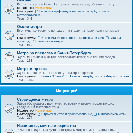
Вагоны
Все, что ездит по Санкт-Петербургскому метро, обсуждается тут
Модератор:
Nomernoy
Подфорум:
Типы и модификации вагонов Петербургского
Метрополитена
Темы:
341
Около метро
Все темы, которые не попадают ни в одну из перечисленных выше -
сюда.
Подфорумы:
Информационное пространство и дизайн
,
Оплата
проезда
,
Топонимика метро
Темы:
915
Метро за пределами Санкт-Петербурга
Здесь мы пишем о метро, располагающемся вне нашего города
Темы:
166
Метро и пресса
Здесь все вещи, которые пишут о метро в прессе.
Подфорумы:
Газета "Смена"
,
Газета Петербургского Метрополитена
Темы:
1832
Метрострой
Строящееся метро
Здесь обсуждаем строительство новых и ремонт существущих
сооружений метрополитена .
Модератор:
Nomernoy
Подфорумы:
Строительство и проектирование
,
А могло быть и так...
Темы:
274
Наши идеи, мечты и варианты
У Вас есть идея, как лучше построить метро? Своя трассировка