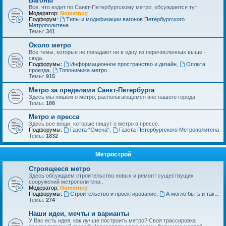
Вагоны
Все, что ездит по Санкт-Петербургскому метро, обсуждается тут
Модератор:
Nomernoy
Подфорум:
Типы и модификации вагонов Петербургского
Метрополитена
Темы:
341
Около метро
Все темы, которые не попадают ни в одну из перечисленных выше -
сюда.
Подфорумы:
Информационное пространство и дизайн
,
Оплата
проезда
,
Топонимика метро
Темы:
915
Метро за пределами Санкт-Петербурга
Здесь мы пишем о метро, располагающемся вне нашего города
Темы:
166
Метро и пресса
Здесь все вещи, которые пишут о метро в прессе.
Подфорумы:
Газета "Смена"
,
Газета Петербургского Метрополитена
Темы:
1832
Метрострой
Строящееся метро
Здесь обсуждаем строительство новых и ремонт существущих
сооружений метрополитена .
Модератор:
Nomernoy
Подфорумы:
Строительство и проектирование
,
А могло быть и так...
Темы:
274
Наши идеи, мечты и варианты
У Вас есть идея, как лучше построить метро? Своя трассировка