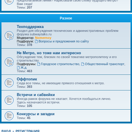
предполагаемой линии? Нарисовали свою схему будущего метро?
Вам сюда!
Темы:
207
Разное
Техподдержка
Раздел для обсуждения технических и административных проблем
форума subwaytalks.ru
Модератор:
Nomernoy
Подфорум:
Вопросы и предложения по сайту
Темы:
378
Не Метро, но тоже нам интересно
Обсуждение тем, близких по своей тематике метрополитену и его
строительству.
Подфорумы:
Городское строительство
,
Общественный транспорт
,
Ж.д.
Темы:
463
Оффтопик
Сюда все темы, не имеющие прямого отношения к метро.
Темы:
393
Встречи и сабвейки
Иногда рамок форума не хватает. Хочется пообщаться лично.
Здесь назначаются встречи.
Темы:
105
Конкурсы и загадки
Темы:
45
ВХОД
•
РЕГИСТРАЦИЯ