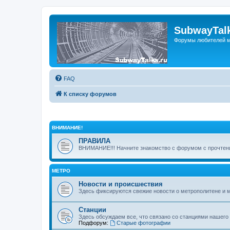
SubwayTalk
Форумы любителей м
FAQ
К списку форумов
ВНИМАНИЕ!
ПРАВИЛА
ВНИМАНИЕ!!! Начните знакомство с форумом с прочтени
МЕТРО
Новости и происшествия
Здесь фиксируются свежие новости о метрополитене и 
Станции
Здесь обсуждаем все, что связано со станциями нашего
Подфорум:
Старые фотографии