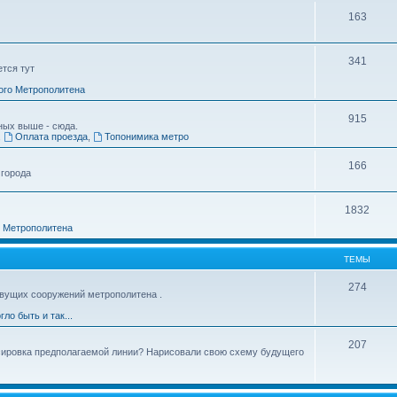
163
341
ется тут
ого Метрополитена
915
ных выше - сюда.
,
Оплата проезда
,
Топонимика метро
166
 города
1832
о Метрополитена
ТЕМЫ
274
вущих сооружений метрополитена .
гло быть и так...
207
ссировка предполагаемой линии? Нарисовали свою схему будущего