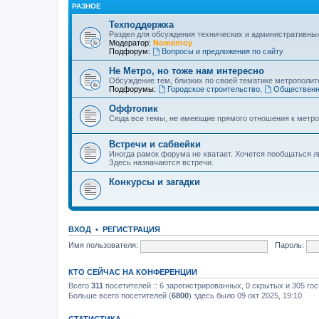
РАЗНОЕ
Техподдержка
Раздел для обсуждения технических и административны
Модератор:
Nomernoy
Подфорум:
Вопросы и предложения по сайту
Не Метро, но тоже нам интересно
Обсуждение тем, близких по своей тематике метрополите
Подфорумы:
Городское строительство
,
Общественн
Оффтопик
Сюда все темы, не имеющие прямого отношения к метро
Встречи и сабвейки
Иногда рамок форума не хватает. Хочется пообщаться л
Здесь назначаются встречи.
Конкурсы и загадки
ВХОД
•
РЕГИСТРАЦИЯ
Имя пользователя:
Пароль:
КТО СЕЙЧАС НА КОНФЕРЕНЦИИ
Всего
311
посетителей :: 6 зарегистрированных, 0 скрытых и 305 го
Больше всего посетителей (
6800
) здесь было 09 окт 2025, 19:10
СТАТИСТИКА