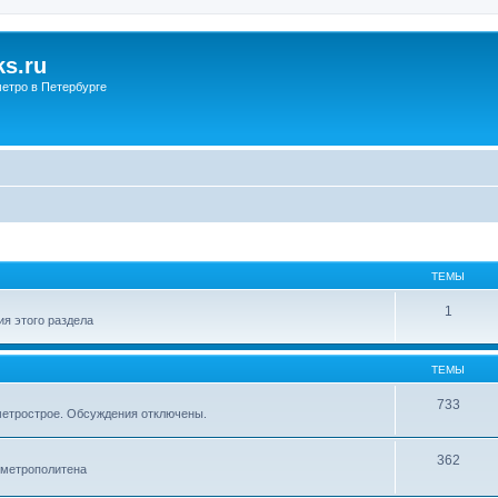
s.ru
етро в Петербурге
ТЕМЫ
1
я этого раздела
ТЕМЫ
733
метрострое. Обсуждения отключены.
362
 метрополитена