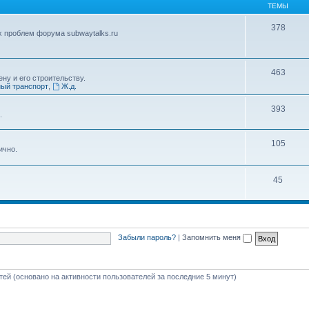
ТЕМЫ
378
х проблем форума subwaytalks.ru
463
ну и его строительству.
ый транспорт
,
Ж.д.
393
.
105
ично.
45
Забыли пароль?
|
Запомнить меня
стей (основано на активности пользователей за последние 5 минут)