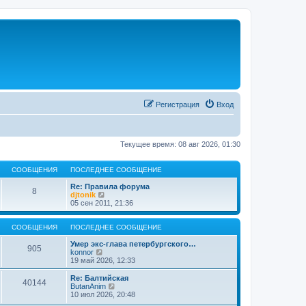
Регистрация
Вход
Текущее время: 08 авг 2026, 01:30
СООБЩЕНИЯ
ПОСЛЕДНЕЕ СООБЩЕНИЕ
Re: Правила форума
8
П
djtonik
е
05 сен 2011, 21:36
р
е
й
СООБЩЕНИЯ
ПОСЛЕДНЕЕ СООБЩЕНИЕ
т
и
Умер экс-глава петербургского…
905
П
к
konnor
е
п
19 май 2026, 12:33
р
о
е
с
Re: Балтийская
40144
й
л
П
ButanAnim
т
е
е
10 июл 2026, 20:48
и
д
р