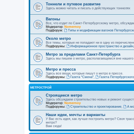
Тоннели и путевое развитие
Здесь можно читать и писать о действующих тоннелях
Вагоны
Все, что ездит по Санкт-Петербургскому метро, обсужда
Модератор:
Nomernoy
Подфорум:
Типы и модификации вагонов Петербургск
Около метро
Все темы, которые не попадают ни в одну из перечислен
Подфорумы:
Информационное пространство и дизайн
Метро за пределами Санкт-Петербурга
Здесь мы пишем о метро, располагающемся вне нашего
Метро и пресса
Здесь все вещи, которые пишут о метро в прессе.
Подфорумы:
Газета "Смена"
,
Газета Петербургског
МЕТРОСТРОЙ
Строящееся метро
Здесь обсуждаем строительство новых и ремонт сущест
Модератор:
Nomernoy
Подфорумы:
Строительство и проектирование
,
А мо
Наши идеи, мечты и варианты
У Вас есть идея, как лучше построить метро? Своя тра
метро?
Вам сюда!