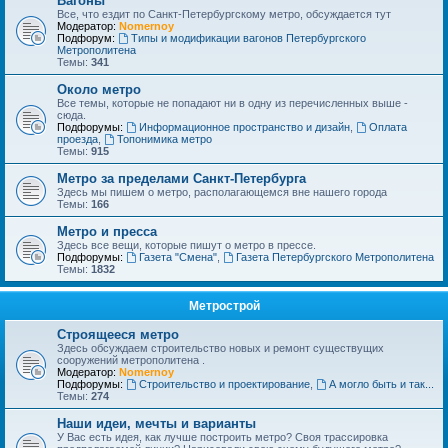
Вагоны
Все, что ездит по Санкт-Петербургскому метро, обсуждается тут
Модератор:
Nomernoy
Подфорум:
Типы и модификации вагонов Петербургского
Метрополитена
Темы:
341
Около метро
Все темы, которые не попадают ни в одну из перечисленных выше -
сюда.
Подфорумы:
Информационное пространство и дизайн
,
Оплата
проезда
,
Топонимика метро
Темы:
915
Метро за пределами Санкт-Петербурга
Здесь мы пишем о метро, располагающемся вне нашего города
Темы:
166
Метро и пресса
Здесь все вещи, которые пишут о метро в прессе.
Подфорумы:
Газета "Смена"
,
Газета Петербургского Метрополитена
Темы:
1832
Метрострой
Строящееся метро
Здесь обсуждаем строительство новых и ремонт существущих
сооружений метрополитена .
Модератор:
Nomernoy
Подфорумы:
Строительство и проектирование
,
А могло быть и так...
Темы:
274
Наши идеи, мечты и варианты
У Вас есть идея, как лучше построить метро? Своя трассировка