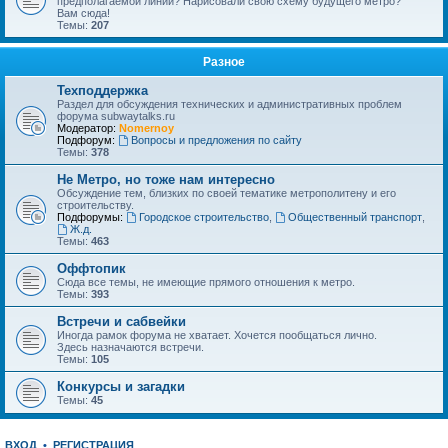
предполагаемой линии? Нарисовали свою схему будущего метро?
Вам сюда!
Темы:
207
Разное
Техподдержка
Раздел для обсуждения технических и административных проблем
форума subwaytalks.ru
Модератор:
Nomernoy
Подфорум:
Вопросы и предложения по сайту
Темы:
378
Не Метро, но тоже нам интересно
Обсуждение тем, близких по своей тематике метрополитену и его
строительству.
Подфорумы:
Городское строительство
,
Общественный транспорт
,
Ж.д.
Темы:
463
Оффтопик
Сюда все темы, не имеющие прямого отношения к метро.
Темы:
393
Встречи и сабвейки
Иногда рамок форума не хватает. Хочется пообщаться лично.
Здесь назначаются встречи.
Темы:
105
Конкурсы и загадки
Темы:
45
ВХОД
•
РЕГИСТРАЦИЯ