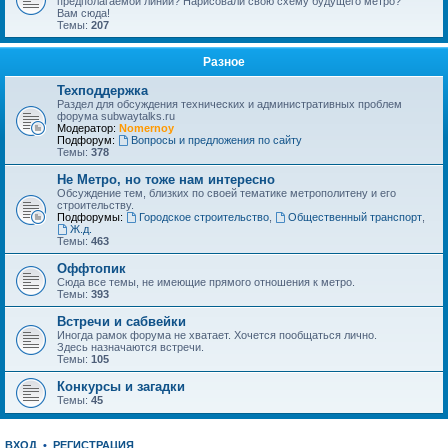
предполагаемой линии? Нарисовали свою схему будущего метро?
Вам сюда!
Темы:
207
Разное
Техподдержка
Раздел для обсуждения технических и административных проблем
форума subwaytalks.ru
Модератор:
Nomernoy
Подфорум:
Вопросы и предложения по сайту
Темы:
378
Не Метро, но тоже нам интересно
Обсуждение тем, близких по своей тематике метрополитену и его
строительству.
Подфорумы:
Городское строительство
,
Общественный транспорт
,
Ж.д.
Темы:
463
Оффтопик
Сюда все темы, не имеющие прямого отношения к метро.
Темы:
393
Встречи и сабвейки
Иногда рамок форума не хватает. Хочется пообщаться лично.
Здесь назначаются встречи.
Темы:
105
Конкурсы и загадки
Темы:
45
ВХОД
•
РЕГИСТРАЦИЯ