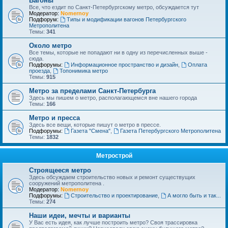
Вагоны
Все, что ездит по Санкт-Петербургскому метро, обсуждается тут
Модератор:
Nomernoy
Подфорум:
Типы и модификации вагонов Петербургского
Метрополитена
Темы:
341
Около метро
Все темы, которые не попадают ни в одну из перечисленных выше -
сюда.
Подфорумы:
Информационное пространство и дизайн
,
Оплата
проезда
,
Топонимика метро
Темы:
915
Метро за пределами Санкт-Петербурга
Здесь мы пишем о метро, располагающемся вне нашего города
Темы:
166
Метро и пресса
Здесь все вещи, которые пишут о метро в прессе.
Подфорумы:
Газета "Смена"
,
Газета Петербургского Метрополитена
Темы:
1832
Метрострой
Строящееся метро
Здесь обсуждаем строительство новых и ремонт существущих
сооружений метрополитена .
Модератор:
Nomernoy
Подфорумы:
Строительство и проектирование
,
А могло быть и так...
Темы:
274
Наши идеи, мечты и варианты
У Вас есть идея, как лучше построить метро? Своя трассировка