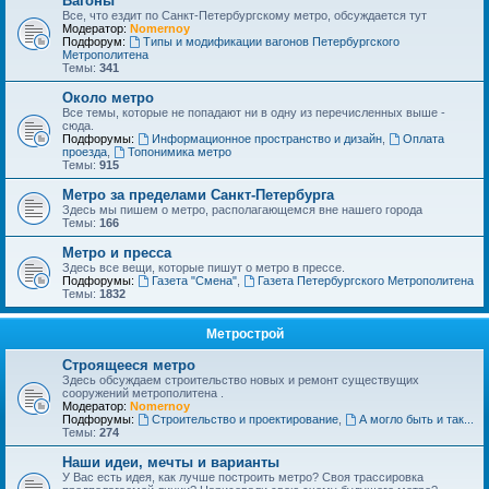
Вагоны
Все, что ездит по Санкт-Петербургскому метро, обсуждается тут
Модератор:
Nomernoy
Подфорум:
Типы и модификации вагонов Петербургского
Метрополитена
Темы:
341
Около метро
Все темы, которые не попадают ни в одну из перечисленных выше -
сюда.
Подфорумы:
Информационное пространство и дизайн
,
Оплата
проезда
,
Топонимика метро
Темы:
915
Метро за пределами Санкт-Петербурга
Здесь мы пишем о метро, располагающемся вне нашего города
Темы:
166
Метро и пресса
Здесь все вещи, которые пишут о метро в прессе.
Подфорумы:
Газета "Смена"
,
Газета Петербургского Метрополитена
Темы:
1832
Метрострой
Строящееся метро
Здесь обсуждаем строительство новых и ремонт существущих
сооружений метрополитена .
Модератор:
Nomernoy
Подфорумы:
Строительство и проектирование
,
А могло быть и так...
Темы:
274
Наши идеи, мечты и варианты
У Вас есть идея, как лучше построить метро? Своя трассировка