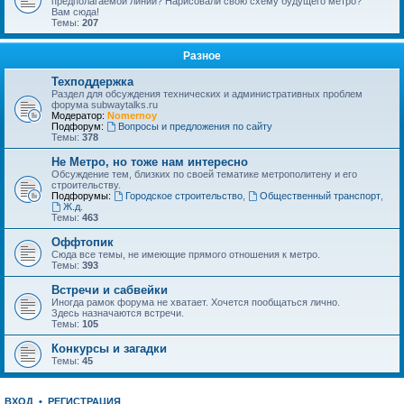
предполагаемой линии? Нарисовали свою схему будущего метро?
Вам сюда!
Темы:
207
Разное
Техподдержка
Раздел для обсуждения технических и административных проблем
форума subwaytalks.ru
Модератор:
Nomernoy
Подфорум:
Вопросы и предложения по сайту
Темы:
378
Не Метро, но тоже нам интересно
Обсуждение тем, близких по своей тематике метрополитену и его
строительству.
Подфорумы:
Городское строительство
,
Общественный транспорт
,
Ж.д.
Темы:
463
Оффтопик
Сюда все темы, не имеющие прямого отношения к метро.
Темы:
393
Встречи и сабвейки
Иногда рамок форума не хватает. Хочется пообщаться лично.
Здесь назначаются встречи.
Темы:
105
Конкурсы и загадки
Темы:
45
ВХОД
•
РЕГИСТРАЦИЯ