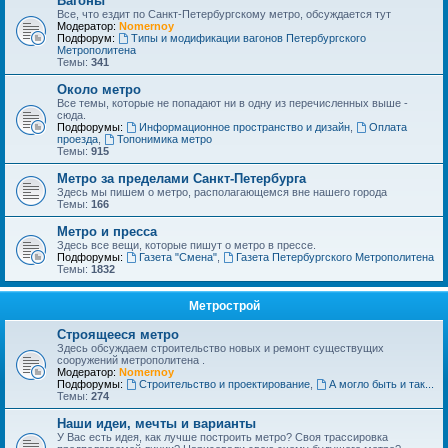
Вагоны
Все, что ездит по Санкт-Петербургскому метро, обсуждается тут
Модератор:
Nomernoy
Подфорум:
Типы и модификации вагонов Петербургского
Метрополитена
Темы:
341
Около метро
Все темы, которые не попадают ни в одну из перечисленных выше -
сюда.
Подфорумы:
Информационное пространство и дизайн
,
Оплата
проезда
,
Топонимика метро
Темы:
915
Метро за пределами Санкт-Петербурга
Здесь мы пишем о метро, располагающемся вне нашего города
Темы:
166
Метро и пресса
Здесь все вещи, которые пишут о метро в прессе.
Подфорумы:
Газета "Смена"
,
Газета Петербургского Метрополитена
Темы:
1832
Метрострой
Строящееся метро
Здесь обсуждаем строительство новых и ремонт существущих
сооружений метрополитена .
Модератор:
Nomernoy
Подфорумы:
Строительство и проектирование
,
А могло быть и так...
Темы:
274
Наши идеи, мечты и варианты
У Вас есть идея, как лучше построить метро? Своя трассировка