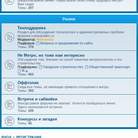
предполагаемой линии? Нарисовали свою схему будущего метро?
Вам сюда!
Темы:
207
Разное
Техподдержка
Раздел для обсуждения технических и административных проблем
форума subwaytalks.ru
Модератор:
Nomernoy
Подфорум:
Вопросы и предложения по сайту
Темы:
378
Не Метро, но тоже нам интересно
Обсуждение тем, близких по своей тематике метрополитену и его
строительству.
Подфорумы:
Городское строительство
,
Общественный транспорт
,
Ж.д.
Темы:
463
Оффтопик
Сюда все темы, не имеющие прямого отношения к метро.
Темы:
393
Встречи и сабвейки
Иногда рамок форума не хватает. Хочется пообщаться лично.
Здесь назначаются встречи.
Темы:
105
Конкурсы и загадки
Темы:
45
ВХОД
•
РЕГИСТРАЦИЯ