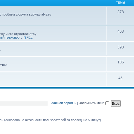
ТЕМЫ
378
х проблем форума subwaytalks.ru
463
ну и его строительству.
ый транспорт
,
Ж.д.
393
.
105
ично.
45
Забыли пароль?
|
Запомнить меня
тей (основано на активности пользователей за последние 5 минут)