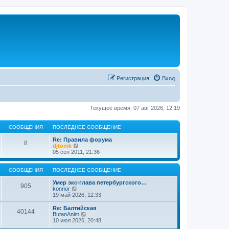
Регистрация
Вход
Текущее время: 07 авг 2026, 12:19
СООБЩЕНИЯ
ПОСЛЕДНЕЕ СООБЩЕНИЕ
Re: Правила форума
8
П
djtonik
е
05 сен 2011, 21:36
р
е
й
СООБЩЕНИЯ
ПОСЛЕДНЕЕ СООБЩЕНИЕ
т
и
Умер экс-глава петербургского…
905
П
к
konnor
е
п
19 май 2026, 12:33
р
о
е
с
Re: Балтийская
40144
й
л
П
ButanAnim
т
е
е
10 июл 2026, 20:48
и
д
р