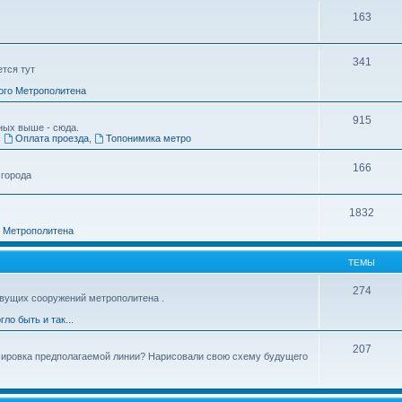
163
341
ется тут
ого Метрополитена
915
ных выше - сюда.
,
Оплата проезда
,
Топонимика метро
166
 города
1832
о Метрополитена
ТЕМЫ
274
вущих сооружений метрополитена .
гло быть и так...
207
ссировка предполагаемой линии? Нарисовали свою схему будущего