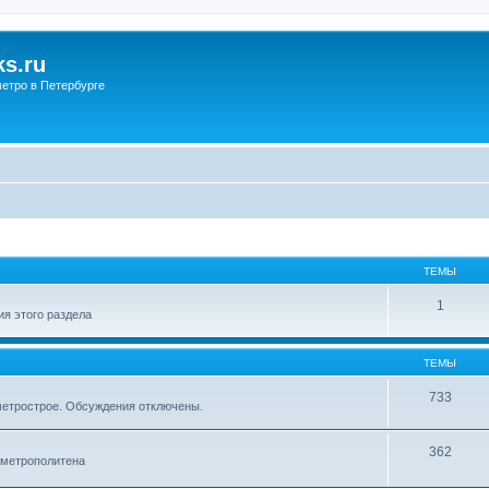
s.ru
етро в Петербурге
ТЕМЫ
1
я этого раздела
ТЕМЫ
733
метрострое. Обсуждения отключены.
362
 метрополитена