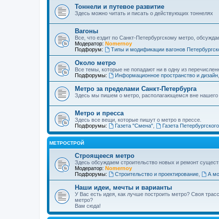
Тоннели и путевое развитие
Здесь можно читать и писать о действующих тоннелях
Вагоны
Все, что ездит по Санкт-Петербургскому метро, обсужда
Модератор:
Nomernoy
Подфорум:
Типы и модификации вагонов Петербургск
Около метро
Все темы, которые не попадают ни в одну из перечислен
Подфорумы:
Информационное пространство и дизайн
Метро за пределами Санкт-Петербурга
Здесь мы пишем о метро, располагающемся вне нашего
Метро и пресса
Здесь все вещи, которые пишут о метро в прессе.
Подфорумы:
Газета "Смена"
,
Газета Петербургског
МЕТРОСТРОЙ
Строящееся метро
Здесь обсуждаем строительство новых и ремонт сущест
Модератор:
Nomernoy
Подфорумы:
Строительство и проектирование
,
А мо
Наши идеи, мечты и варианты
У Вас есть идея, как лучше построить метро? Своя тра
метро?
Вам сюда!