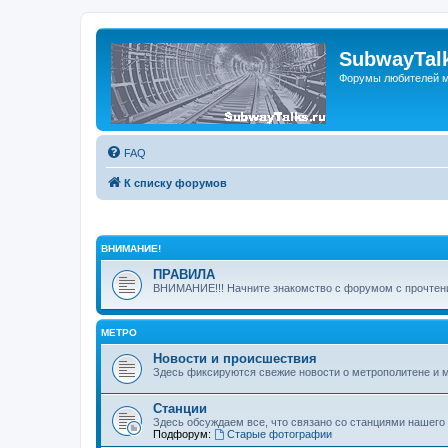
SubwayTalk
Форумы любителей м
FAQ
К списку форумов
ВНИМАНИЕ!
ПРАВИЛА
ВНИМАНИЕ!!! Начните знакомство с форумом с прочтени
МЕТРО
Новости и происшествия
Здесь фиксируются свежие новости о метрополитене и 
Станции
Здесь обсуждаем все, что связано со станциями нашего
Подфорум:
Старые фотографии