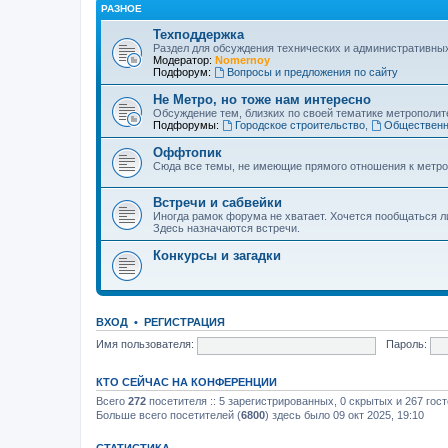
РАЗНОЕ
Техподдержка
Раздел для обсуждения технических и административны
Модератор:
Nomernoy
Подфорум:
Вопросы и предложения по сайту
Не Метро, но тоже нам интересно
Обсуждение тем, близких по своей тематике метрополите
Подфорумы:
Городское строительство
,
Общественн
Оффтопик
Сюда все темы, не имеющие прямого отношения к метро
Встречи и сабвейки
Иногда рамок форума не хватает. Хочется пообщаться л
Здесь назначаются встречи.
Конкурсы и загадки
ВХОД
•
РЕГИСТРАЦИЯ
Имя пользователя:
Пароль:
КТО СЕЙЧАС НА КОНФЕРЕНЦИИ
Всего
272
посетителя :: 5 зарегистрированных, 0 скрытых и 267 гос
Больше всего посетителей (
6800
) здесь было 09 окт 2025, 19:10
СТАТИСТИКА