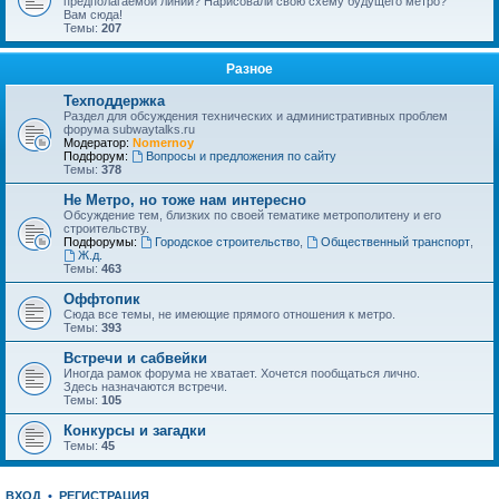
предполагаемой линии? Нарисовали свою схему будущего метро?
Вам сюда!
Темы:
207
Разное
Техподдержка
Раздел для обсуждения технических и административных проблем
форума subwaytalks.ru
Модератор:
Nomernoy
Подфорум:
Вопросы и предложения по сайту
Темы:
378
Не Метро, но тоже нам интересно
Обсуждение тем, близких по своей тематике метрополитену и его
строительству.
Подфорумы:
Городское строительство
,
Общественный транспорт
,
Ж.д.
Темы:
463
Оффтопик
Сюда все темы, не имеющие прямого отношения к метро.
Темы:
393
Встречи и сабвейки
Иногда рамок форума не хватает. Хочется пообщаться лично.
Здесь назначаются встречи.
Темы:
105
Конкурсы и загадки
Темы:
45
ВХОД
•
РЕГИСТРАЦИЯ