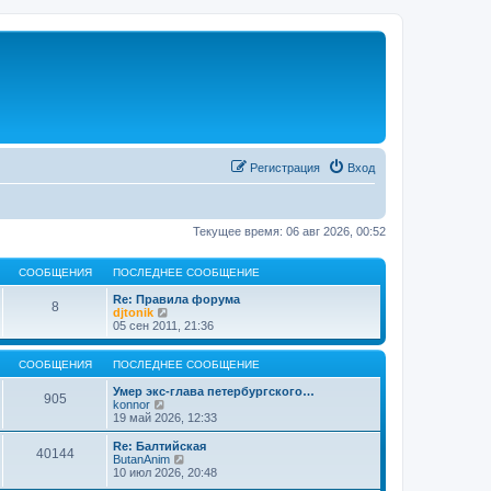
Регистрация
Вход
Текущее время: 06 авг 2026, 00:52
СООБЩЕНИЯ
ПОСЛЕДНЕЕ СООБЩЕНИЕ
Re: Правила форума
8
П
djtonik
е
05 сен 2011, 21:36
р
е
й
СООБЩЕНИЯ
ПОСЛЕДНЕЕ СООБЩЕНИЕ
т
и
Умер экс-глава петербургского…
905
П
к
konnor
е
п
19 май 2026, 12:33
р
о
е
с
Re: Балтийская
40144
й
л
П
ButanAnim
т
е
е
10 июл 2026, 20:48
и
д
р