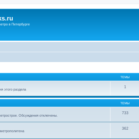
s.ru
етро в Петербурге
ТЕМЫ
1
я этого раздела
ТЕМЫ
733
метрострое. Обсуждения отключены.
362
 метрополитена