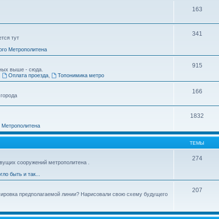
163
341
ется тут
ого Метрополитена
915
ных выше - сюда.
,
Оплата проезда
,
Топонимика метро
166
 города
1832
о Метрополитена
ТЕМЫ
274
вущих сооружений метрополитена .
гло быть и так...
207
ссировка предполагаемой линии? Нарисовали свою схему будущего