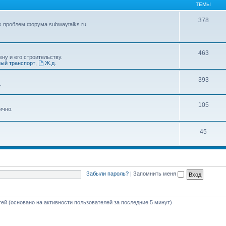
ТЕМЫ
378
х проблем форума subwaytalks.ru
463
ну и его строительству.
ый транспорт
,
Ж.д.
393
.
105
ично.
45
Забыли пароль?
|
Запомнить меня
стей (основано на активности пользователей за последние 5 минут)