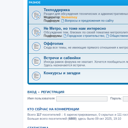
РАЗНОЕ
Техподдержка
Раздел для обсуждения технических и административны
Модератор:
Nomernoy
Подфорум:
Вопросы и предложения по сайту
Не Метро, но тоже нам интересно
Обсуждение тем, близких по своей тематике метрополите
Подфорумы:
Городское строительство
,
Общественн
Оффтопик
Сюда все темы, не имеющие прямого отношения к метро
Встречи и сабвейки
Иногда рамок форума не хватает. Хочется пообщаться л
Здесь назначаются встречи.
Конкурсы и загадки
ВХОД
•
РЕГИСТРАЦИЯ
Имя пользователя:
Пароль:
КТО СЕЙЧАС НА КОНФЕРЕНЦИИ
Всего
117
посетителей :: 6 зарегистрированных, 0 скрытых и 111 го
Больше всего посетителей (
6800
) здесь было 09 окт 2025, 19:10
СТАТИСТИКА