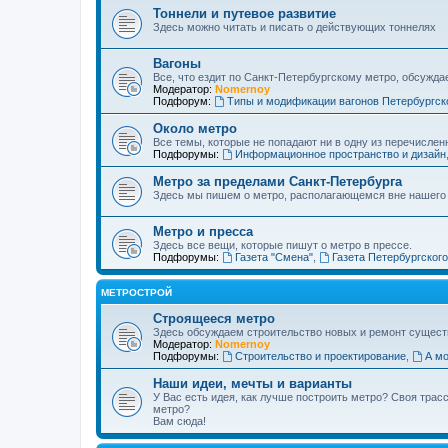
Тоннели и путевое развитие
Здесь можно читать и писать о действующих тоннелях
Вагоны
Все, что ездит по Санкт-Петербургскому метро, обсужда
Модератор:
Nomernoy
Подфорум:
Типы и модификации вагонов Петербургск
Около метро
Все темы, которые не попадают ни в одну из перечислен
Подфорумы:
Информационное пространство и дизайн
Метро за пределами Санкт-Петербурга
Здесь мы пишем о метро, располагающемся вне нашего
Метро и пресса
Здесь все вещи, которые пишут о метро в прессе.
Подфорумы:
Газета "Смена"
,
Газета Петербургског
МЕТРОСТРОЙ
Строящееся метро
Здесь обсуждаем строительство новых и ремонт сущест
Модератор:
Nomernoy
Подфорумы:
Строительство и проектирование
,
А мо
Наши идеи, мечты и варианты
У Вас есть идея, как лучше построить метро? Своя тра
метро?
Вам сюда!