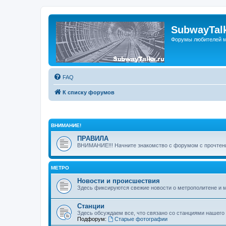
SubwayTalk
Форумы любителей м
FAQ
К списку форумов
ВНИМАНИЕ!
ПРАВИЛА
ВНИМАНИЕ!!! Начните знакомство с форумом с прочтени
МЕТРО
Новости и происшествия
Здесь фиксируются свежие новости о метрополитене и 
Станции
Здесь обсуждаем все, что связано со станциями нашего
Подфорум:
Старые фотографии