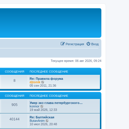
Регистрация
Вход
Текущее время: 06 авг 2026, 09:24
СООБЩЕНИЯ
ПОСЛЕДНЕЕ СООБЩЕНИЕ
Re: Правила форума
8
П
djtonik
е
05 сен 2011, 21:36
р
е
й
СООБЩЕНИЯ
ПОСЛЕДНЕЕ СООБЩЕНИЕ
т
и
Умер экс-глава петербургского…
905
П
к
konnor
е
п
19 май 2026, 12:33
р
о
е
с
Re: Балтийская
40144
й
л
П
ButanAnim
т
е
е
10 июл 2026, 20:48
и
д
р