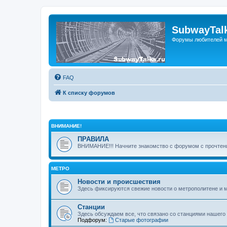
SubwayTalk
Форумы любителей м
FAQ
К списку форумов
ВНИМАНИЕ!
ПРАВИЛА
ВНИМАНИЕ!!! Начните знакомство с форумом с прочтени
МЕТРО
Новости и происшествия
Здесь фиксируются свежие новости о метрополитене и 
Станции
Здесь обсуждаем все, что связано со станциями нашего
Подфорум:
Старые фотографии