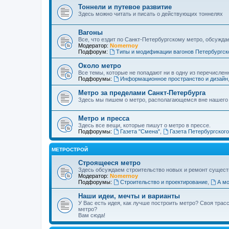
Тоннели и путевое развитие
Здесь можно читать и писать о действующих тоннелях
Вагоны
Все, что ездит по Санкт-Петербургскому метро, обсужда
Модератор:
Nomernoy
Подфорум:
Типы и модификации вагонов Петербургск
Около метро
Все темы, которые не попадают ни в одну из перечислен
Подфорумы:
Информационное пространство и дизайн
Метро за пределами Санкт-Петербурга
Здесь мы пишем о метро, располагающемся вне нашего
Метро и пресса
Здесь все вещи, которые пишут о метро в прессе.
Подфорумы:
Газета "Смена"
,
Газета Петербургског
МЕТРОСТРОЙ
Строящееся метро
Здесь обсуждаем строительство новых и ремонт сущест
Модератор:
Nomernoy
Подфорумы:
Строительство и проектирование
,
А мо
Наши идеи, мечты и варианты
У Вас есть идея, как лучше построить метро? Своя тра
метро?
Вам сюда!