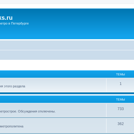
s.ru
етро в Петербурге
ТЕМЫ
1
я этого раздела
ТЕМЫ
733
метрострое. Обсуждения отключены.
362
 метрополитена