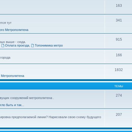
163
341
ется тут
ого Метрополитена
915
ных выше - сюда.
,
Оплата проезда
,
Топонимика метро
166
 города
1832
о Метрополитена
ТЕМЫ
274
вущих сооружений метрополитена .
гло быть и так...
207
ссировка предполагаемой линии? Нарисовали свою схему будущего