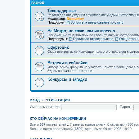
РАЗНОЕ
Техподдержка
Раздел для обсуждения технических и административны
Модератор:
Nomernoy
Подфорум:
Вопросы и предложения по сайту
Не Метро, но тоже нам интересно
Обсуждение тем, близких по своей тематике метрополите
Подфорумы:
Городское строительство
,
Общественн
Оффтопик
Сюда все темы, не имеющие прямого отношения к метро
Встречи и сабвейки
Иногда рамок форума не хватает. Хочется пообщаться л
Здесь назначаются встречи.
Конкурсы и загадки
ВХОД
•
РЕГИСТРАЦИЯ
Имя пользователя:
Пароль:
КТО СЕЙЧАС НА КОНФЕРЕНЦИИ
Всего
367
посетителей :: 7 зарегистрированных, 0 скрытых и 360 го
Больше всего посетителей (
6800
) здесь было 09 окт 2025, 19:10
СТАТИСТИКА