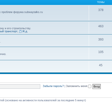
ТЕМЫ
378
х проблем форума subwaytalks.ru
463
ну и его строительству.
ый транспорт
,
Ж.д.
393
.
105
ично.
45
Забыли пароль?
|
Запомнить меня
стей (основано на активности пользователей за последние 5 минут)