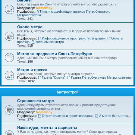
Вагоны
Все, что ездит по Санкт-Петербургскому метро, обсуждается тут
Модератор:
Nomernoy
Подфорум:
Типы и модификации вагонов Петербургского
Метрополитена
Темы:
341
Около метро
Все темы, которые не попадают ни в одну из перечисленных выше -
сюда.
Подфорумы:
Информационное пространство и дизайн
,
Оплата
проезда
,
Топонимика метро
Темы:
915
Метро за пределами Санкт-Петербурга
Здесь мы пишем о метро, располагающемся вне нашего города
Темы:
166
Метро и пресса
Здесь все вещи, которые пишут о метро в прессе.
Подфорумы:
Газета "Смена"
,
Газета Петербургского Метрополитена
Темы:
1832
Метрострой
Строящееся метро
Здесь обсуждаем строительство новых и ремонт существущих
сооружений метрополитена .
Модератор:
Nomernoy
Подфорумы:
Строительство и проектирование
,
А могло быть и так...
Темы:
274
Наши идеи, мечты и варианты
У Вас есть идея, как лучше построить метро? Своя трассировка