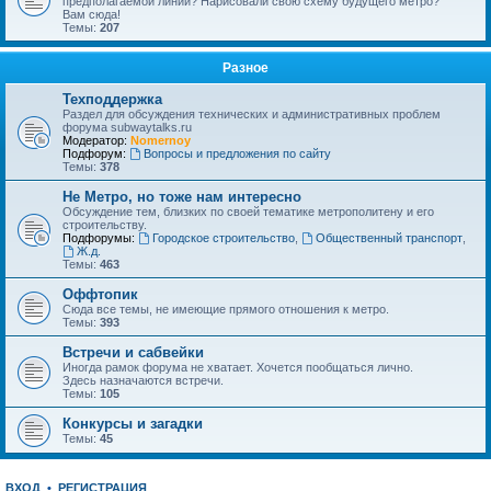
предполагаемой линии? Нарисовали свою схему будущего метро?
Вам сюда!
Темы:
207
Разное
Техподдержка
Раздел для обсуждения технических и административных проблем
форума subwaytalks.ru
Модератор:
Nomernoy
Подфорум:
Вопросы и предложения по сайту
Темы:
378
Не Метро, но тоже нам интересно
Обсуждение тем, близких по своей тематике метрополитену и его
строительству.
Подфорумы:
Городское строительство
,
Общественный транспорт
,
Ж.д.
Темы:
463
Оффтопик
Сюда все темы, не имеющие прямого отношения к метро.
Темы:
393
Встречи и сабвейки
Иногда рамок форума не хватает. Хочется пообщаться лично.
Здесь назначаются встречи.
Темы:
105
Конкурсы и загадки
Темы:
45
ВХОД
•
РЕГИСТРАЦИЯ