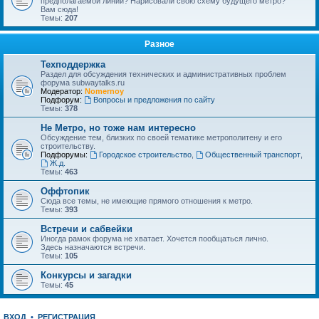
предполагаемой линии? Нарисовали свою схему будущего метро?
Вам сюда!
Темы:
207
Разное
Техподдержка
Раздел для обсуждения технических и административных проблем
форума subwaytalks.ru
Модератор:
Nomernoy
Подфорум:
Вопросы и предложения по сайту
Темы:
378
Не Метро, но тоже нам интересно
Обсуждение тем, близких по своей тематике метрополитену и его
строительству.
Подфорумы:
Городское строительство
,
Общественный транспорт
,
Ж.д.
Темы:
463
Оффтопик
Сюда все темы, не имеющие прямого отношения к метро.
Темы:
393
Встречи и сабвейки
Иногда рамок форума не хватает. Хочется пообщаться лично.
Здесь назначаются встречи.
Темы:
105
Конкурсы и загадки
Темы:
45
ВХОД
•
РЕГИСТРАЦИЯ