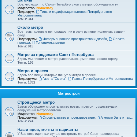
Вагоны
Все, что ездит по Санкт-Петербургскому метро, обсуждается тут
Модератор:
Nomernoy
Подфорум:
Типы и модификации вагонов Петербургского
Метрополитена
Темы:
341
Около метро
Все темы, которые не попадают ни в одну из перечисленных выше -
сюда.
Подфорумы:
Информационное пространство и дизайн
,
Оплата
проезда
,
Топонимика метро
Темы:
915
Метро за пределами Санкт-Петербурга
Здесь мы пишем о метро, располагающемся вне нашего города
Темы:
166
Метро и пресса
Здесь все вещи, которые пишут о метро в прессе.
Подфорумы:
Газета "Смена"
,
Газета Петербургского Метрополитена
Темы:
1832
Метрострой
Строящееся метро
Здесь обсуждаем строительство новых и ремонт существущих
сооружений метрополитена .
Модератор:
Nomernoy
Подфорумы:
Строительство и проектирование
,
А могло быть и так...
Темы:
274
Наши идеи, мечты и варианты
У Вас есть идея, как лучше построить метро? Своя трассировка