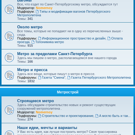
Вагоны
Все, что ездит по Санкт-Петербургскому метро, обсуждается тут
Модератор:
Nomernoy
Подфорум:
Типы и модификации вагонов Петербургского
Метрополитена
Темы:
341
Около метро
Все темы, которые не попадают ни в одну из перечисленных выше -
сюда.
Подфорумы:
Информационное пространство и дизайн
,
Оплата
проезда
,
Топонимика метро
Темы:
915
Метро за пределами Санкт-Петербурга
Здесь мы пишем о метро, располагающемся вне нашего города
Темы:
166
Метро и пресса
Здесь все вещи, которые пишут о метро в прессе.
Подфорумы:
Газета "Смена"
,
Газета Петербургского Метрополитена
Темы:
1832
Метрострой
Строящееся метро
Здесь обсуждаем строительство новых и ремонт существущих
сооружений метрополитена .
Модератор:
Nomernoy
Подфорумы:
Строительство и проектирование
,
А могло быть и так...
Темы:
274
Наши идеи, мечты и варианты
У Вас есть идея, как лучше построить метро? Своя трассировка