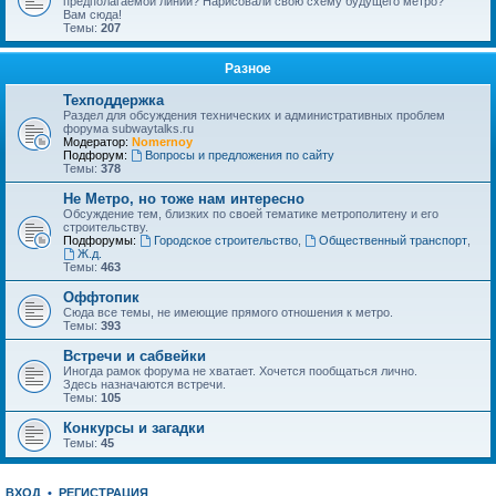
предполагаемой линии? Нарисовали свою схему будущего метро?
Вам сюда!
Темы:
207
Разное
Техподдержка
Раздел для обсуждения технических и административных проблем
форума subwaytalks.ru
Модератор:
Nomernoy
Подфорум:
Вопросы и предложения по сайту
Темы:
378
Не Метро, но тоже нам интересно
Обсуждение тем, близких по своей тематике метрополитену и его
строительству.
Подфорумы:
Городское строительство
,
Общественный транспорт
,
Ж.д.
Темы:
463
Оффтопик
Сюда все темы, не имеющие прямого отношения к метро.
Темы:
393
Встречи и сабвейки
Иногда рамок форума не хватает. Хочется пообщаться лично.
Здесь назначаются встречи.
Темы:
105
Конкурсы и загадки
Темы:
45
ВХОД
•
РЕГИСТРАЦИЯ