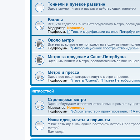
Тоннели и путевое развитие
Здесь можно читать и писать о действующих тоннелях
Вагоны
Все, что ездит по Санкт-Петербургскому метро, обсужда
Модератор:
Nomernoy
Подфорум:
Типы и модификации вагонов Петербургск
Около метро
Все темы, которые не попадают ни в одну из перечислен
Подфорумы:
Информационное пространство и дизайн
Метро за пределами Санкт-Петербурга
Здесь мы пишем о метро, располагающемся вне нашего
Метро и пресса
Здесь все вещи, которые пишут о метро в прессе.
Подфорумы:
Газета "Смена"
,
Газета Петербургског
МЕТРОСТРОЙ
Строящееся метро
Здесь обсуждаем строительство новых и ремонт сущест
Модератор:
Nomernoy
Подфорумы:
Строительство и проектирование
,
А мо
Наши идеи, мечты и варианты
У Вас есть идея, как лучше построить метро? Своя тра
метро?
Вам сюда!