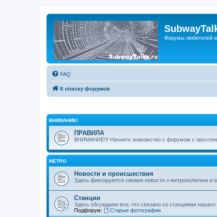
SubwayTalk
Форумы любителей м
FAQ
К списку форумов
ВНИМАНИЕ!
ПРАВИЛА
ВНИМАНИЕ!!! Начните знакомство с форумом с прочтени
МЕТРО
Новости и происшествия
Здесь фиксируются свежие новости о метрополитене и 
Станции
Здесь обсуждаем все, что связано со станциями нашего
Подфорум:
Старые фотографии