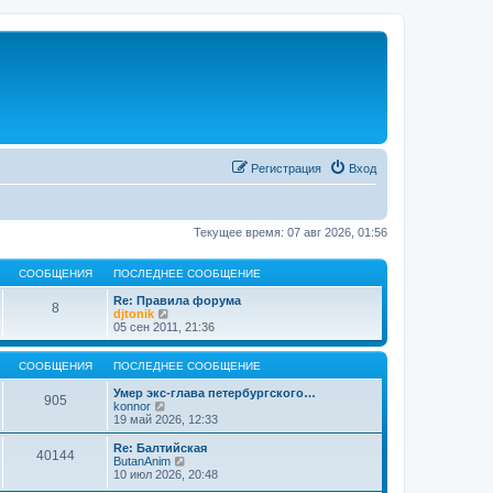
Регистрация
Вход
Текущее время: 07 авг 2026, 01:56
СООБЩЕНИЯ
ПОСЛЕДНЕЕ СООБЩЕНИЕ
Re: Правила форума
8
П
djtonik
е
05 сен 2011, 21:36
р
е
й
СООБЩЕНИЯ
ПОСЛЕДНЕЕ СООБЩЕНИЕ
т
и
Умер экс-глава петербургского…
905
П
к
konnor
е
п
19 май 2026, 12:33
р
о
е
с
Re: Балтийская
40144
й
л
П
ButanAnim
т
е
е
10 июл 2026, 20:48
и
д
р