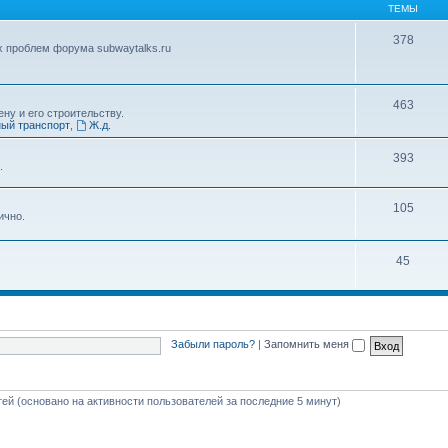
ТЕМЫ
378
х проблем форума subwaytalks.ru
463
ну и его строительству.
ый транспорт
,
Ж.д.
393
.
105
ично.
45
Забыли пароль?
|
Запомнить меня
стей (основано на активности пользователей за последние 5 минут)