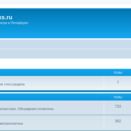
s.ru
етро в Петербурге
ТЕМЫ
1
я этого раздела
ТЕМЫ
733
метрострое. Обсуждения отключены.
362
 метрополитена