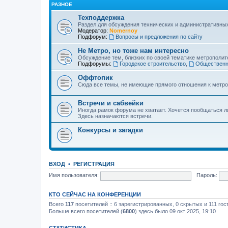
РАЗНОЕ
Техподдержка
Раздел для обсуждения технических и административны
Модератор:
Nomernoy
Подфорум:
Вопросы и предложения по сайту
Не Метро, но тоже нам интересно
Обсуждение тем, близких по своей тематике метрополите
Подфорумы:
Городское строительство
,
Общественн
Оффтопик
Сюда все темы, не имеющие прямого отношения к метро
Встречи и сабвейки
Иногда рамок форума не хватает. Хочется пообщаться л
Здесь назначаются встречи.
Конкурсы и загадки
ВХОД
•
РЕГИСТРАЦИЯ
Имя пользователя:
Пароль:
КТО СЕЙЧАС НА КОНФЕРЕНЦИИ
Всего
117
посетителей :: 6 зарегистрированных, 0 скрытых и 111 го
Больше всего посетителей (
6800
) здесь было 09 окт 2025, 19:10
СТАТИСТИКА