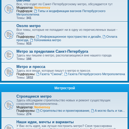
Вагоны
Все, что ездит по Санкт-Петербургскому метро, обсуждается тут
Модератор:
Nomernoy
Подфорум:
Типы и модификации вагонов Петербургского
Метрополитена
Темы:
341
Около метро
Все темы, которые не попадают ни в одну из перечисленных выше -
сюда.
Подфорумы:
Информационное пространство и дизайн
,
Оплата
проезда
,
Топонимика метро
Темы:
915
Метро за пределами Санкт-Петербурга
Здесь мы пишем о метро, располагающемся вне нашего города
Темы:
166
Метро и пресса
Здесь все вещи, которые пишут о метро в прессе.
Подфорумы:
Газета "Смена"
,
Газета Петербургского Метрополитена
Темы:
1832
Метрострой
Строящееся метро
Здесь обсуждаем строительство новых и ремонт существущих
сооружений метрополитена .
Модератор:
Nomernoy
Подфорумы:
Строительство и проектирование
,
А могло быть и так...
Темы:
274
Наши идеи, мечты и варианты
У Вас есть идея, как лучше построить метро? Своя трассировка