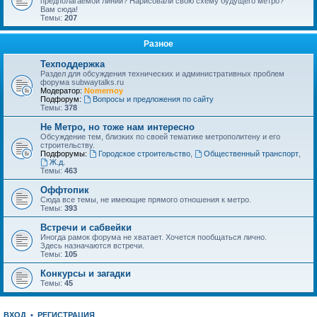
предполагаемой линии? Нарисовали свою схему будущего метро?
Вам сюда!
Темы:
207
Разное
Техподдержка
Раздел для обсуждения технических и административных проблем
форума subwaytalks.ru
Модератор:
Nomernoy
Подфорум:
Вопросы и предложения по сайту
Темы:
378
Не Метро, но тоже нам интересно
Обсуждение тем, близких по своей тематике метрополитену и его
строительству.
Подфорумы:
Городское строительство
,
Общественный транспорт
,
Ж.д.
Темы:
463
Оффтопик
Сюда все темы, не имеющие прямого отношения к метро.
Темы:
393
Встречи и сабвейки
Иногда рамок форума не хватает. Хочется пообщаться лично.
Здесь назначаются встречи.
Темы:
105
Конкурсы и загадки
Темы:
45
ВХОД
•
РЕГИСТРАЦИЯ