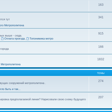
163
341
ется тут
ого Метрополитена
915
ных выше - сюда.
,
Оплата проезда
,
Топонимика метро
166
 города
1832
о Метрополитена
ТЕМЫ
274
вущих сооружений метрополитена .
гло быть и так...
207
ссировка предполагаемой линии? Нарисовали свою схему будущего