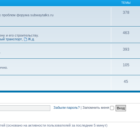
ТЕМЫ
378
х проблем форума subwaytalks.ru
463
ну и его строительству.
ый транспорт
,
Ж.д.
393
.
105
ично.
45
Забыли пароль?
|
Запомнить меня
стей (основано на активности пользователей за последние 5 минут)