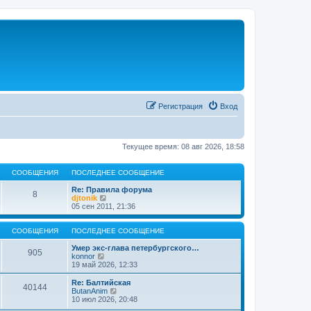
Регистрация
Вход
Текущее время: 08 авг 2026, 18:58
СООБЩЕНИЯ
ПОСЛЕДНЕЕ СООБЩЕНИЕ
Re: Правила форума
8
П
djtonik
е
05 сен 2011, 21:36
р
е
й
СООБЩЕНИЯ
ПОСЛЕДНЕЕ СООБЩЕНИЕ
т
и
Умер экс-глава петербургского…
905
П
к
konnor
е
п
19 май 2026, 12:33
р
о
е
с
Re: Балтийская
40144
й
л
П
ButanAnim
т
е
е
10 июл 2026, 20:48
и
д
р