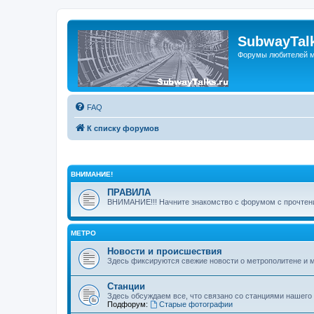
SubwayTalk
Форумы любителей м
FAQ
К списку форумов
ВНИМАНИЕ!
ПРАВИЛА
ВНИМАНИЕ!!! Начните знакомство с форумом с прочтени
МЕТРО
Новости и происшествия
Здесь фиксируются свежие новости о метрополитене и 
Станции
Здесь обсуждаем все, что связано со станциями нашего
Подфорум:
Старые фотографии