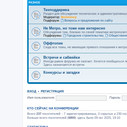
РАЗНОЕ
Техподдержка
Раздел для обсуждения технических и административны
Модератор:
Nomernoy
Подфорум:
Вопросы и предложения по сайту
Не Метро, но тоже нам интересно
Обсуждение тем, близких по своей тематике метрополите
Подфорумы:
Городское строительство
,
Общественн
Оффтопик
Сюда все темы, не имеющие прямого отношения к метро
Встречи и сабвейки
Иногда рамок форума не хватает. Хочется пообщаться л
Здесь назначаются встречи.
Конкурсы и загадки
ВХОД
•
РЕГИСТРАЦИЯ
Имя пользователя:
Пароль:
КТО СЕЙЧАС НА КОНФЕРЕНЦИИ
Всего
237
посетителей :: 7 зарегистрированных, 0 скрытых и 230 го
Больше всего посетителей (
6800
) здесь было 09 окт 2025, 19:10
СТАТИСТИКА