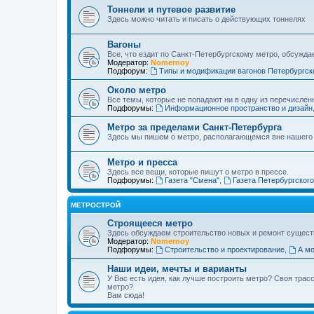
Тоннели и путевое развитие
Здесь можно читать и писать о действующих тоннелях
Вагоны
Все, что ездит по Санкт-Петербургскому метро, обсужда
Модератор:
Nomernoy
Подфорум:
Типы и модификации вагонов Петербургск
Около метро
Все темы, которые не попадают ни в одну из перечислен
Подфорумы:
Информационное пространство и дизайн
Метро за пределами Санкт-Петербурга
Здесь мы пишем о метро, располагающемся вне нашего
Метро и пресса
Здесь все вещи, которые пишут о метро в прессе.
Подфорумы:
Газета "Смена"
,
Газета Петербургског
МЕТРОСТРОЙ
Строящееся метро
Здесь обсуждаем строительство новых и ремонт сущест
Модератор:
Nomernoy
Подфорумы:
Строительство и проектирование
,
А мо
Наши идеи, мечты и варианты
У Вас есть идея, как лучше построить метро? Своя тра
метро?
Вам сюда!