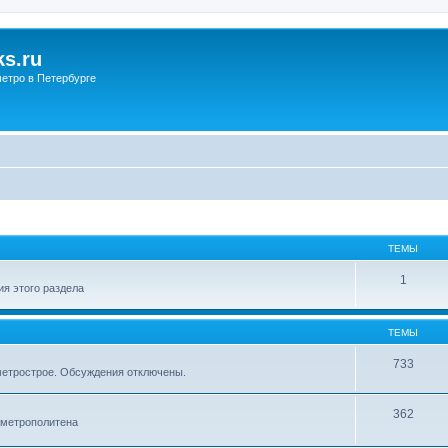
s.ru
етро в Петербурге
ТЕМЫ
1
я этого раздела
ТЕМЫ
733
метрострое. Обсуждения отключены.
362
 метрополитена