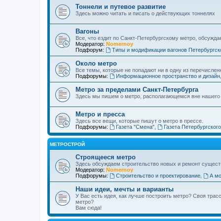
Тоннели и путевое развитие
Здесь можно читать и писать о действующих тоннелях
Вагоны
Все, что ездит по Санкт-Петербургскому метро, обсужда
Модератор:
Nomernoy
Подфорум:
Типы и модификации вагонов Петербургск
Около метро
Все темы, которые не попадают ни в одну из перечислен
Подфорумы:
Информационное пространство и дизайн
Метро за пределами Санкт-Петербурга
Здесь мы пишем о метро, располагающемся вне нашего
Метро и пресса
Здесь все вещи, которые пишут о метро в прессе.
Подфорумы:
Газета "Смена"
,
Газета Петербургског
МЕТРОСТРОЙ
Строящееся метро
Здесь обсуждаем строительство новых и ремонт сущест
Модератор:
Nomernoy
Подфорумы:
Строительство и проектирование
,
А мо
Наши идеи, мечты и варианты
У Вас есть идея, как лучше построить метро? Своя тра
метро?
Вам сюда!