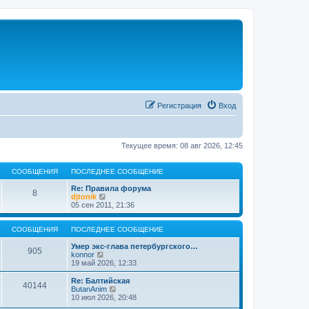
Регистрация
Вход
Текущее время: 08 авг 2026, 12:45
СООБЩЕНИЯ
ПОСЛЕДНЕЕ СООБЩЕНИЕ
Re: Правила форума
8
П
djtonik
е
05 сен 2011, 21:36
р
е
й
СООБЩЕНИЯ
ПОСЛЕДНЕЕ СООБЩЕНИЕ
т
и
Умер экс-глава петербургского…
905
П
к
konnor
е
п
19 май 2026, 12:33
р
о
е
с
Re: Балтийская
40144
й
л
П
ButanAnim
т
е
е
10 июл 2026, 20:48
и
д
р