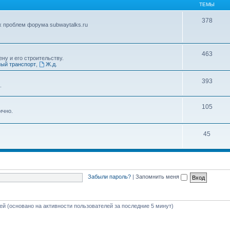
ТЕМЫ
378
х проблем форума subwaytalks.ru
463
ну и его строительству.
ый транспорт
,
Ж.д.
393
.
105
ично.
45
Забыли пароль?
|
Запомнить меня
тей (основано на активности пользователей за последние 5 минут)