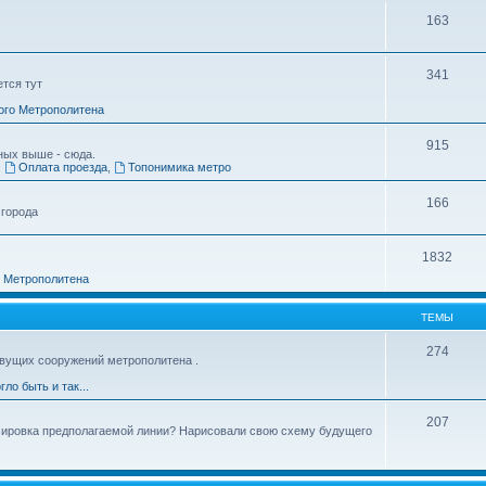
163
341
ется тут
ого Метрополитена
915
ных выше - сюда.
,
Оплата проезда
,
Топонимика метро
166
 города
1832
о Метрополитена
ТЕМЫ
274
вущих сооружений метрополитена .
гло быть и так...
207
ссировка предполагаемой линии? Нарисовали свою схему будущего