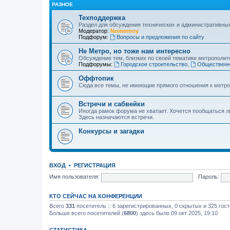
РАЗНОЕ
Техподдержка
Раздел для обсуждения технических и административны
Модератор:
Nomernoy
Подфорум:
Вопросы и предложения по сайту
Не Метро, но тоже нам интересно
Обсуждение тем, близких по своей тематике метрополите
Подфорумы:
Городское строительство
,
Общественн
Оффтопик
Сюда все темы, не имеющие прямого отношения к метро
Встречи и сабвейки
Иногда рамок форума не хватает. Хочется пообщаться л
Здесь назначаются встречи.
Конкурсы и загадки
ВХОД
•
РЕГИСТРАЦИЯ
Имя пользователя:
Пароль:
КТО СЕЙЧАС НА КОНФЕРЕНЦИИ
Всего
331
посетитель :: 6 зарегистрированных, 0 скрытых и 325 гос
Больше всего посетителей (
6800
) здесь было 09 окт 2025, 19:10
СТАТИСТИКА