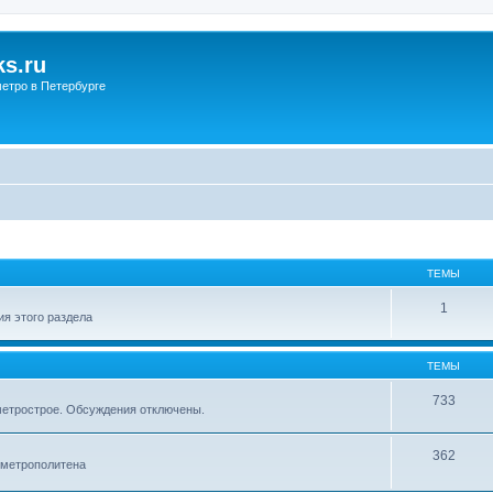
s.ru
етро в Петербурге
ТЕМЫ
1
я этого раздела
ТЕМЫ
733
метрострое. Обсуждения отключены.
362
 метрополитена