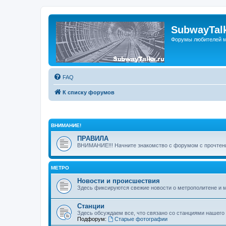
SubwayTalk
Форумы любителей м
FAQ
К списку форумов
ВНИМАНИЕ!
ПРАВИЛА
ВНИМАНИЕ!!! Начните знакомство с форумом с прочтени
МЕТРО
Новости и происшествия
Здесь фиксируются свежие новости о метрополитене и 
Станции
Здесь обсуждаем все, что связано со станциями нашего
Подфорум:
Старые фотографии