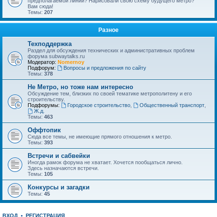
предполагаемой линии? Нарисовали свою схему будущего метро?
Вам сюда!
Темы:
207
Разное
Техподдержка
Раздел для обсуждения технических и административных проблем
форума subwaytalks.ru
Модератор:
Nomernoy
Подфорум:
Вопросы и предложения по сайту
Темы:
378
Не Метро, но тоже нам интересно
Обсуждение тем, близких по своей тематике метрополитену и его
строительству.
Подфорумы:
Городское строительство
,
Общественный транспорт
,
Ж.д.
Темы:
463
Оффтопик
Сюда все темы, не имеющие прямого отношения к метро.
Темы:
393
Встречи и сабвейки
Иногда рамок форума не хватает. Хочется пообщаться лично.
Здесь назначаются встречи.
Темы:
105
Конкурсы и загадки
Темы:
45
ВХОД
•
РЕГИСТРАЦИЯ