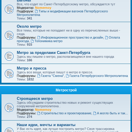
Вагоны
Все, что ездит по Санкт-Петербургскому метро, обсуждается тут
Модератор:
Nomernoy
Подфорум:
Типы и модификации вагонов Петербургского
Метрополитена
Темы:
341
Около метро
Все темы, которые не попадают ни в одну из перечисленных выше -
сюда.
Подфорумы:
Информационное пространство и дизайн
,
Оплата
проезда
,
Топонимика метро
Темы:
915
Метро за пределами Санкт-Петербурга
Здесь мы пишем о метро, располагающемся вне нашего города
Темы:
166
Метро и пресса
Здесь все вещи, которые пишут о метро в прессе.
Подфорумы:
Газета "Смена"
,
Газета Петербургского Метрополитена
Темы:
1832
Метрострой
Строящееся метро
Здесь обсуждаем строительство новых и ремонт существущих
сооружений метрополитена .
Модератор:
Nomernoy
Подфорумы:
Строительство и проектирование
,
А могло быть и так...
Темы:
274
Наши идеи, мечты и варианты
У Вас есть идея, как лучше построить метро? Своя трассировка