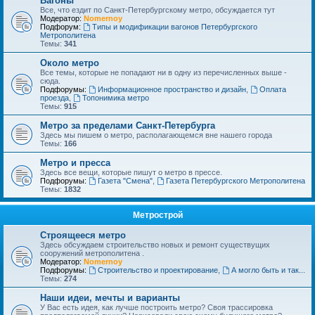
Вагоны
Все, что ездит по Санкт-Петербургскому метро, обсуждается тут
Модератор:
Nomernoy
Подфорум:
Типы и модификации вагонов Петербургского
Метрополитена
Темы:
341
Около метро
Все темы, которые не попадают ни в одну из перечисленных выше -
сюда.
Подфорумы:
Информационное пространство и дизайн
,
Оплата
проезда
,
Топонимика метро
Темы:
915
Метро за пределами Санкт-Петербурга
Здесь мы пишем о метро, располагающемся вне нашего города
Темы:
166
Метро и пресса
Здесь все вещи, которые пишут о метро в прессе.
Подфорумы:
Газета "Смена"
,
Газета Петербургского Метрополитена
Темы:
1832
Метрострой
Строящееся метро
Здесь обсуждаем строительство новых и ремонт существущих
сооружений метрополитена .
Модератор:
Nomernoy
Подфорумы:
Строительство и проектирование
,
А могло быть и так...
Темы:
274
Наши идеи, мечты и варианты
У Вас есть идея, как лучше построить метро? Своя трассировка