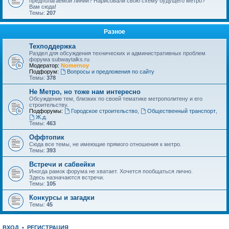
предполагаемой линии? Нарисовали свою схему будущего метро?
Вам сюда!
Темы:
207
Разное
Техподдержка
Раздел для обсуждения технических и административных проблем
форума subwaytalks.ru
Модератор:
Nomernoy
Подфорум:
Вопросы и предложения по сайту
Темы:
378
Не Метро, но тоже нам интересно
Обсуждение тем, близких по своей тематике метрополитену и его
строительству.
Подфорумы:
Городское строительство
,
Общественный транспорт
,
Ж.д.
Темы:
463
Оффтопик
Сюда все темы, не имеющие прямого отношения к метро.
Темы:
393
Встречи и сабвейки
Иногда рамок форума не хватает. Хочется пообщаться лично.
Здесь назначаются встречи.
Темы:
105
Конкурсы и загадки
Темы:
45
ВХОД
•
РЕГИСТРАЦИЯ