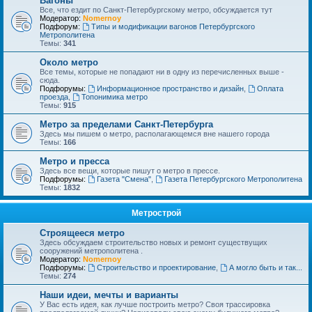
Вагоны
Все, что ездит по Санкт-Петербургскому метро, обсуждается тут
Модератор:
Nomernoy
Подфорум:
Типы и модификации вагонов Петербургского
Метрополитена
Темы:
341
Около метро
Все темы, которые не попадают ни в одну из перечисленных выше -
сюда.
Подфорумы:
Информационное пространство и дизайн
,
Оплата
проезда
,
Топонимика метро
Темы:
915
Метро за пределами Санкт-Петербурга
Здесь мы пишем о метро, располагающемся вне нашего города
Темы:
166
Метро и пресса
Здесь все вещи, которые пишут о метро в прессе.
Подфорумы:
Газета "Смена"
,
Газета Петербургского Метрополитена
Темы:
1832
Метрострой
Строящееся метро
Здесь обсуждаем строительство новых и ремонт существущих
сооружений метрополитена .
Модератор:
Nomernoy
Подфорумы:
Строительство и проектирование
,
А могло быть и так...
Темы:
274
Наши идеи, мечты и варианты
У Вас есть идея, как лучше построить метро? Своя трассировка