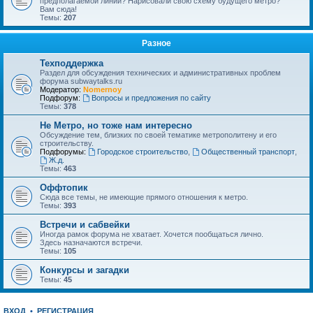
предполагаемой линии? Нарисовали свою схему будущего метро?
Вам сюда!
Темы:
207
Разное
Техподдержка
Раздел для обсуждения технических и административных проблем
форума subwaytalks.ru
Модератор:
Nomernoy
Подфорум:
Вопросы и предложения по сайту
Темы:
378
Не Метро, но тоже нам интересно
Обсуждение тем, близких по своей тематике метрополитену и его
строительству.
Подфорумы:
Городское строительство
,
Общественный транспорт
,
Ж.д.
Темы:
463
Оффтопик
Сюда все темы, не имеющие прямого отношения к метро.
Темы:
393
Встречи и сабвейки
Иногда рамок форума не хватает. Хочется пообщаться лично.
Здесь назначаются встречи.
Темы:
105
Конкурсы и загадки
Темы:
45
ВХОД
•
РЕГИСТРАЦИЯ