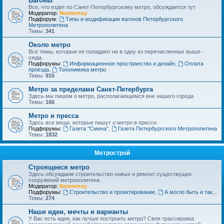
Вагоны
Все, что ездит по Санкт-Петербургскому метро, обсуждается тут
Модератор:
Nomernoy
Подфорум:
Типы и модификации вагонов Петербургского
Метрополитена
Темы:
341
Около метро
Все темы, которые не попадают ни в одну из перечисленных выше -
сюда.
Подфорумы:
Информационное пространство и дизайн
,
Оплата
проезда
,
Топонимика метро
Темы:
915
Метро за пределами Санкт-Петербурга
Здесь мы пишем о метро, располагающемся вне нашего города
Темы:
166
Метро и пресса
Здесь все вещи, которые пишут о метро в прессе.
Подфорумы:
Газета "Смена"
,
Газета Петербургского Метрополитена
Темы:
1832
Метрострой
Строящееся метро
Здесь обсуждаем строительство новых и ремонт существущих
сооружений метрополитена .
Модератор:
Nomernoy
Подфорумы:
Строительство и проектирование
,
А могло быть и так...
Темы:
274
Наши идеи, мечты и варианты
У Вас есть идея, как лучше построить метро? Своя трассировка