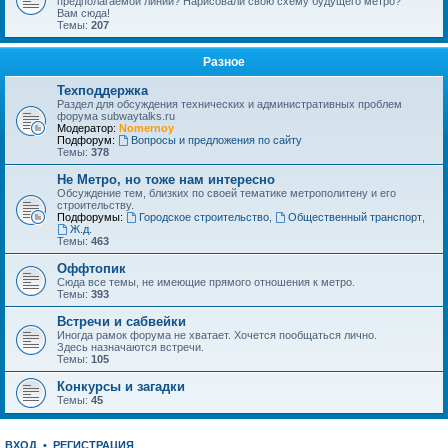
предполагаемой линии? Нарисовали свою схему будущего метро?
Вам сюда!
Темы:
207
Разное
Техподдержка
Раздел для обсуждения технических и административных проблем
форума subwaytalks.ru
Модератор:
Nomernoy
Подфорум:
Вопросы и предложения по сайту
Темы:
378
Не Метро, но тоже нам интересно
Обсуждение тем, близких по своей тематике метрополитену и его
строительству.
Подфорумы:
Городское строительство
,
Общественный транспорт
,
Ж.д.
Темы:
463
Оффтопик
Сюда все темы, не имеющие прямого отношения к метро.
Темы:
393
Встречи и сабвейки
Иногда рамок форума не хватает. Хочется пообщаться лично.
Здесь назначаются встречи.
Темы:
105
Конкурсы и загадки
Темы:
45
ВХОД
•
РЕГИСТРАЦИЯ