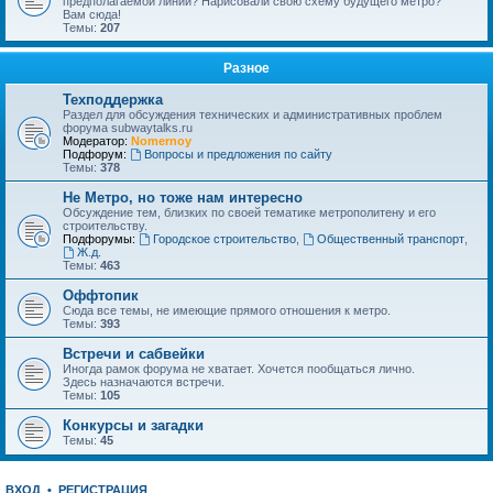
предполагаемой линии? Нарисовали свою схему будущего метро?
Вам сюда!
Темы:
207
Разное
Техподдержка
Раздел для обсуждения технических и административных проблем
форума subwaytalks.ru
Модератор:
Nomernoy
Подфорум:
Вопросы и предложения по сайту
Темы:
378
Не Метро, но тоже нам интересно
Обсуждение тем, близких по своей тематике метрополитену и его
строительству.
Подфорумы:
Городское строительство
,
Общественный транспорт
,
Ж.д.
Темы:
463
Оффтопик
Сюда все темы, не имеющие прямого отношения к метро.
Темы:
393
Встречи и сабвейки
Иногда рамок форума не хватает. Хочется пообщаться лично.
Здесь назначаются встречи.
Темы:
105
Конкурсы и загадки
Темы:
45
ВХОД
•
РЕГИСТРАЦИЯ