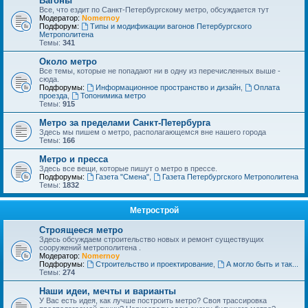
Вагоны
Все, что ездит по Санкт-Петербургскому метро, обсуждается тут
Модератор:
Nomernoy
Подфорум:
Типы и модификации вагонов Петербургского
Метрополитена
Темы:
341
Около метро
Все темы, которые не попадают ни в одну из перечисленных выше -
сюда.
Подфорумы:
Информационное пространство и дизайн
,
Оплата
проезда
,
Топонимика метро
Темы:
915
Метро за пределами Санкт-Петербурга
Здесь мы пишем о метро, располагающемся вне нашего города
Темы:
166
Метро и пресса
Здесь все вещи, которые пишут о метро в прессе.
Подфорумы:
Газета "Смена"
,
Газета Петербургского Метрополитена
Темы:
1832
Метрострой
Строящееся метро
Здесь обсуждаем строительство новых и ремонт существущих
сооружений метрополитена .
Модератор:
Nomernoy
Подфорумы:
Строительство и проектирование
,
А могло быть и так...
Темы:
274
Наши идеи, мечты и варианты
У Вас есть идея, как лучше построить метро? Своя трассировка