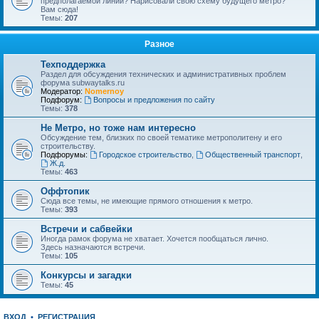
предполагаемой линии? Нарисовали свою схему будущего метро?
Вам сюда!
Темы:
207
Разное
Техподдержка
Раздел для обсуждения технических и административных проблем
форума subwaytalks.ru
Модератор:
Nomernoy
Подфорум:
Вопросы и предложения по сайту
Темы:
378
Не Метро, но тоже нам интересно
Обсуждение тем, близких по своей тематике метрополитену и его
строительству.
Подфорумы:
Городское строительство
,
Общественный транспорт
,
Ж.д.
Темы:
463
Оффтопик
Сюда все темы, не имеющие прямого отношения к метро.
Темы:
393
Встречи и сабвейки
Иногда рамок форума не хватает. Хочется пообщаться лично.
Здесь назначаются встречи.
Темы:
105
Конкурсы и загадки
Темы:
45
ВХОД
•
РЕГИСТРАЦИЯ