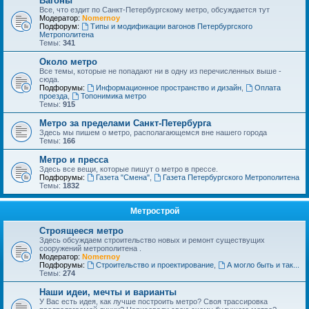
Вагоны
Все, что ездит по Санкт-Петербургскому метро, обсуждается тут
Модератор:
Nomernoy
Подфорум:
Типы и модификации вагонов Петербургского
Метрополитена
Темы:
341
Около метро
Все темы, которые не попадают ни в одну из перечисленных выше -
сюда.
Подфорумы:
Информационное пространство и дизайн
,
Оплата
проезда
,
Топонимика метро
Темы:
915
Метро за пределами Санкт-Петербурга
Здесь мы пишем о метро, располагающемся вне нашего города
Темы:
166
Метро и пресса
Здесь все вещи, которые пишут о метро в прессе.
Подфорумы:
Газета "Смена"
,
Газета Петербургского Метрополитена
Темы:
1832
Метрострой
Строящееся метро
Здесь обсуждаем строительство новых и ремонт существущих
сооружений метрополитена .
Модератор:
Nomernoy
Подфорумы:
Строительство и проектирование
,
А могло быть и так...
Темы:
274
Наши идеи, мечты и варианты
У Вас есть идея, как лучше построить метро? Своя трассировка