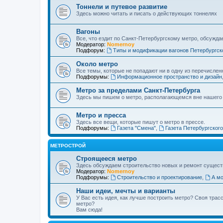
Тоннели и путевое развитие
Здесь можно читать и писать о действующих тоннелях
Вагоны
Все, что ездит по Санкт-Петербургскому метро, обсужда
Модератор:
Nomernoy
Подфорум:
Типы и модификации вагонов Петербургск
Около метро
Все темы, которые не попадают ни в одну из перечислен
Подфорумы:
Информационное пространство и дизайн
Метро за пределами Санкт-Петербурга
Здесь мы пишем о метро, располагающемся вне нашего
Метро и пресса
Здесь все вещи, которые пишут о метро в прессе.
Подфорумы:
Газета "Смена"
,
Газета Петербургског
МЕТРОСТРОЙ
Строящееся метро
Здесь обсуждаем строительство новых и ремонт сущест
Модератор:
Nomernoy
Подфорумы:
Строительство и проектирование
,
А мо
Наши идеи, мечты и варианты
У Вас есть идея, как лучше построить метро? Своя тра
метро?
Вам сюда!