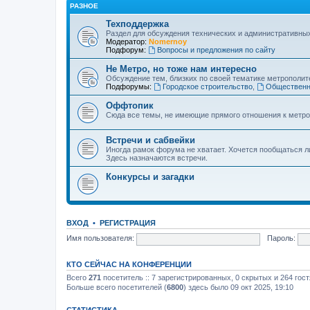
РАЗНОЕ
Техподдержка
Раздел для обсуждения технических и административны
Модератор:
Nomernoy
Подфорум:
Вопросы и предложения по сайту
Не Метро, но тоже нам интересно
Обсуждение тем, близких по своей тематике метрополите
Подфорумы:
Городское строительство
,
Общественн
Оффтопик
Сюда все темы, не имеющие прямого отношения к метро
Встречи и сабвейки
Иногда рамок форума не хватает. Хочется пообщаться л
Здесь назначаются встречи.
Конкурсы и загадки
ВХОД
•
РЕГИСТРАЦИЯ
Имя пользователя:
Пароль:
КТО СЕЙЧАС НА КОНФЕРЕНЦИИ
Всего
271
посетитель :: 7 зарегистрированных, 0 скрытых и 264 гос
Больше всего посетителей (
6800
) здесь было 09 окт 2025, 19:10
СТАТИСТИКА