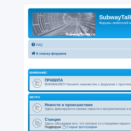
SubwayTalk
Форумы любителей м
FAQ
К списку форумов
ВНИМАНИЕ!
ПРАВИЛА
ВНИМАНИЕ!!! Начните знакомство с форумом с прочтени
МЕТРО
Новости и происшествия
Здесь фиксируются свежие новости о метрополитене и 
Станции
Здесь обсуждаем все, что связано со станциями нашего
Подфорум:
Старые фотографии