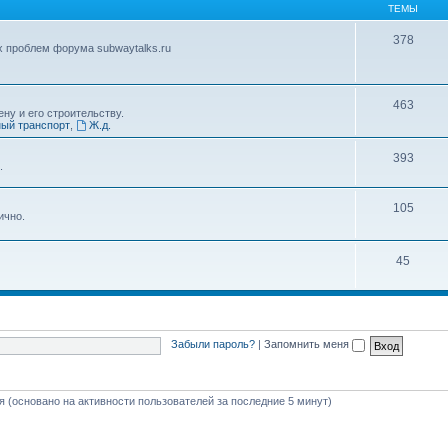
ТЕМЫ
378
х проблем форума subwaytalks.ru
463
ну и его строительству.
ый транспорт
,
Ж.д.
393
.
105
ично.
45
Забыли пароль?
|
Запомнить меня
тя (основано на активности пользователей за последние 5 минут)