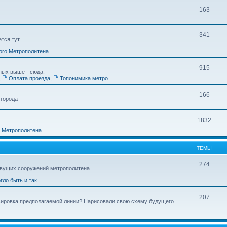
163
341
ется тут
ого Метрополитена
915
ных выше - сюда.
,
Оплата проезда
,
Топонимика метро
166
 города
1832
о Метрополитена
ТЕМЫ
274
вущих сооружений метрополитена .
гло быть и так...
207
ссировка предполагаемой линии? Нарисовали свою схему будущего