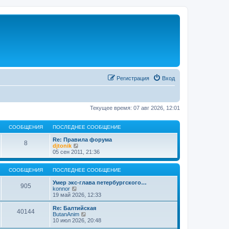
Регистрация
Вход
Текущее время: 07 авг 2026, 12:01
СООБЩЕНИЯ
ПОСЛЕДНЕЕ СООБЩЕНИЕ
Re: Правила форума
8
П
djtonik
е
05 сен 2011, 21:36
р
е
й
СООБЩЕНИЯ
ПОСЛЕДНЕЕ СООБЩЕНИЕ
т
и
Умер экс-глава петербургского…
905
П
к
konnor
е
п
19 май 2026, 12:33
р
о
е
с
Re: Балтийская
40144
й
л
П
ButanAnim
т
е
е
10 июл 2026, 20:48
и
д
р