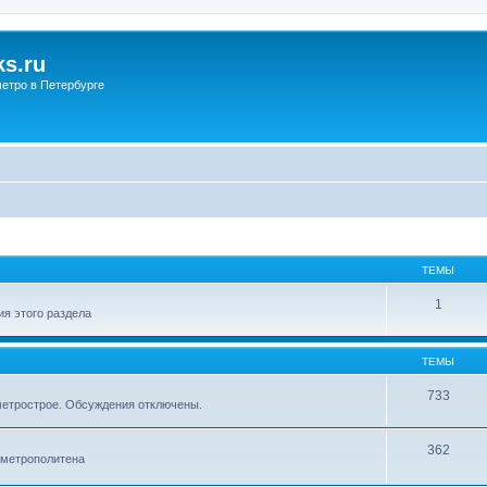
s.ru
етро в Петербурге
ТЕМЫ
1
я этого раздела
ТЕМЫ
733
метрострое. Обсуждения отключены.
362
 метрополитена