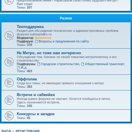
предполагаемой линии? Нарисовали свою схему будущего метро?
Вам сюда!
Темы:
207
Разное
Техподдержка
Раздел для обсуждения технических и административных проблем
форума subwaytalks.ru
Модератор:
Nomernoy
Подфорум:
Вопросы и предложения по сайту
Темы:
378
Не Метро, но тоже нам интересно
Обсуждение тем, близких по своей тематике метрополитену и его
строительству.
Подфорумы:
Городское строительство
,
Общественный транспорт
,
Ж.д.
Темы:
463
Оффтопик
Сюда все темы, не имеющие прямого отношения к метро.
Темы:
393
Встречи и сабвейки
Иногда рамок форума не хватает. Хочется пообщаться лично.
Здесь назначаются встречи.
Темы:
105
Конкурсы и загадки
Темы:
45
ВХОД
•
РЕГИСТРАЦИЯ