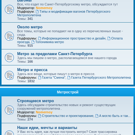
Вагоны
Все, что ездит по Санкт-Петербургскому метро, обсуждается тут
Модератор:
Nomernoy
Подфорум:
Типы и модификации вагонов Петербургского
Метрополитена
Темы:
341
Около метро
Все темы, которые не попадают ни в одну из перечисленных выше -
сюда.
Подфорумы:
Информационное пространство и дизайн
,
Оплата
проезда
,
Топонимика метро
Темы:
915
Метро за пределами Санкт-Петербурга
Здесь мы пишем о метро, располагающемся вне нашего города
Темы:
166
Метро и пресса
Здесь все вещи, которые пишут о метро в прессе.
Подфорумы:
Газета "Смена"
,
Газета Петербургского Метрополитена
Темы:
1832
Метрострой
Строящееся метро
Здесь обсуждаем строительство новых и ремонт существущих
сооружений метрополитена .
Модератор:
Nomernoy
Подфорумы:
Строительство и проектирование
,
А могло быть и так...
Темы:
274
Наши идеи, мечты и варианты
У Вас есть идея, как лучше построить метро? Своя трассировка