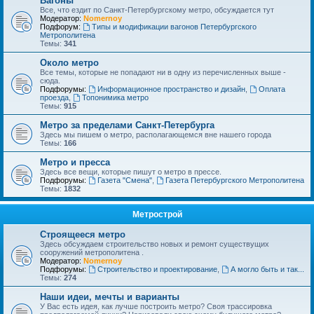
Вагоны
Все, что ездит по Санкт-Петербургскому метро, обсуждается тут
Модератор:
Nomernoy
Подфорум:
Типы и модификации вагонов Петербургского
Метрополитена
Темы:
341
Около метро
Все темы, которые не попадают ни в одну из перечисленных выше -
сюда.
Подфорумы:
Информационное пространство и дизайн
,
Оплата
проезда
,
Топонимика метро
Темы:
915
Метро за пределами Санкт-Петербурга
Здесь мы пишем о метро, располагающемся вне нашего города
Темы:
166
Метро и пресса
Здесь все вещи, которые пишут о метро в прессе.
Подфорумы:
Газета "Смена"
,
Газета Петербургского Метрополитена
Темы:
1832
Метрострой
Строящееся метро
Здесь обсуждаем строительство новых и ремонт существущих
сооружений метрополитена .
Модератор:
Nomernoy
Подфорумы:
Строительство и проектирование
,
А могло быть и так...
Темы:
274
Наши идеи, мечты и варианты
У Вас есть идея, как лучше построить метро? Своя трассировка