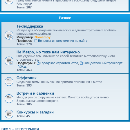
предполагаемой линии? Нарисовали свою схему будущего метро?
Вам сюда!
Темы:
207
Разное
Техподдержка
Раздел для обсуждения технических и административных проблем
форума subwaytalks.ru
Модератор:
Nomernoy
Подфорум:
Вопросы и предложения по сайту
Темы:
378
Не Метро, но тоже нам интересно
Обсуждение тем, близких по своей тематике метрополитену и его
строительству.
Подфорумы:
Городское строительство
,
Общественный транспорт
,
Ж.д.
Темы:
463
Оффтопик
Сюда все темы, не имеющие прямого отношения к метро.
Темы:
393
Встречи и сабвейки
Иногда рамок форума не хватает. Хочется пообщаться лично.
Здесь назначаются встречи.
Темы:
105
Конкурсы и загадки
Темы:
45
ВХОД
•
РЕГИСТРАЦИЯ