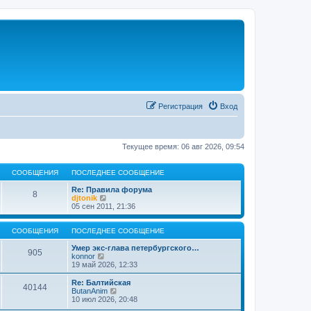
Регистрация
Вход
Текущее время: 06 авг 2026, 09:54
СООБЩЕНИЯ
ПОСЛЕДНЕЕ СООБЩЕНИЕ
Re: Правила форума
8
П
djtonik
е
05 сен 2011, 21:36
р
е
й
СООБЩЕНИЯ
ПОСЛЕДНЕЕ СООБЩЕНИЕ
т
и
Умер экс-глава петербургского…
905
П
к
konnor
е
п
19 май 2026, 12:33
р
о
е
с
Re: Балтийская
40144
й
л
П
ButanAnim
т
е
е
10 июл 2026, 20:48
и
д
р