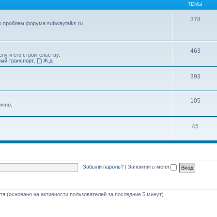
ТЕМЫ
378
х проблем форума subwaytalks.ru
463
ну и его строительству.
ый транспорт
,
Ж.д.
393
.
105
ично.
45
Забыли пароль?
|
Запомнить меня
стя (основано на активности пользователей за последние 5 минут)