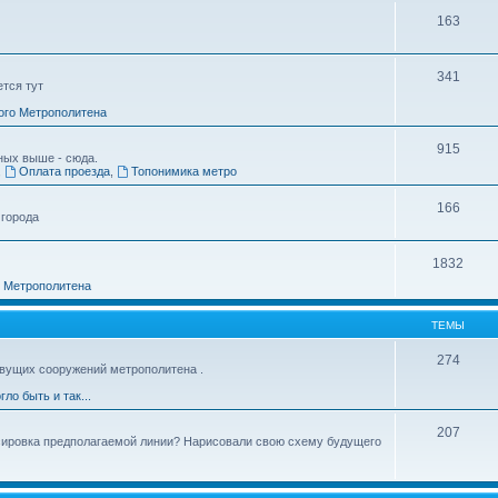
163
341
ется тут
ого Метрополитена
915
ных выше - сюда.
,
Оплата проезда
,
Топонимика метро
166
 города
1832
о Метрополитена
ТЕМЫ
274
вущих сооружений метрополитена .
гло быть и так...
207
ссировка предполагаемой линии? Нарисовали свою схему будущего