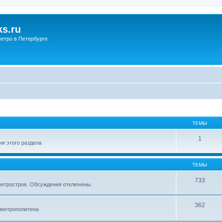
s.ru
етро в Петербурге
ТЕМЫ
1
я этого раздела
ТЕМЫ
733
метрострое. Обсуждения отключены.
362
 метрополитена