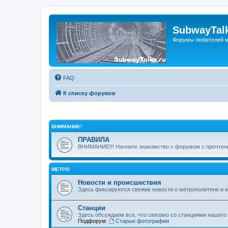
SubwayTalk
Форумы любителей м
FAQ
К списку форумов
ВНИМАНИЕ!
ПРАВИЛА
ВНИМАНИЕ!!! Начните знакомство с форумом с прочтени
МЕТРО
Новости и происшествия
Здесь фиксируются свежие новости о метрополитене и 
Станции
Здесь обсуждаем все, что связано со станциями нашего
Подфорум:
Старые фотографии