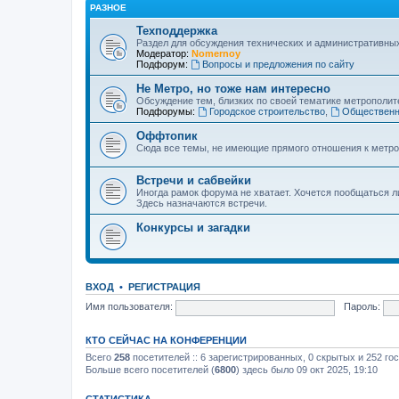
РАЗНОЕ
Техподдержка
Раздел для обсуждения технических и административны
Модератор:
Nomernoy
Подфорум:
Вопросы и предложения по сайту
Не Метро, но тоже нам интересно
Обсуждение тем, близких по своей тематике метрополите
Подфорумы:
Городское строительство
,
Общественн
Оффтопик
Сюда все темы, не имеющие прямого отношения к метро
Встречи и сабвейки
Иногда рамок форума не хватает. Хочется пообщаться л
Здесь назначаются встречи.
Конкурсы и загадки
ВХОД
•
РЕГИСТРАЦИЯ
Имя пользователя:
Пароль:
КТО СЕЙЧАС НА КОНФЕРЕНЦИИ
Всего
258
посетителей :: 6 зарегистрированных, 0 скрытых и 252 го
Больше всего посетителей (
6800
) здесь было 09 окт 2025, 19:10
СТАТИСТИКА