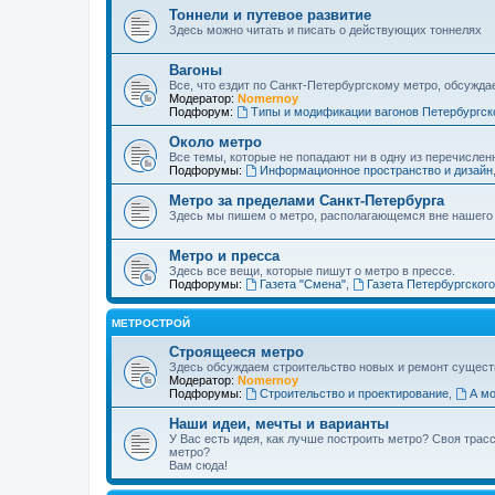
Тоннели и путевое развитие
Здесь можно читать и писать о действующих тоннелях
Вагоны
Все, что ездит по Санкт-Петербургскому метро, обсужда
Модератор:
Nomernoy
Подфорум:
Типы и модификации вагонов Петербургск
Около метро
Все темы, которые не попадают ни в одну из перечислен
Подфорумы:
Информационное пространство и дизайн
Метро за пределами Санкт-Петербурга
Здесь мы пишем о метро, располагающемся вне нашего
Метро и пресса
Здесь все вещи, которые пишут о метро в прессе.
Подфорумы:
Газета "Смена"
,
Газета Петербургског
МЕТРОСТРОЙ
Строящееся метро
Здесь обсуждаем строительство новых и ремонт сущест
Модератор:
Nomernoy
Подфорумы:
Строительство и проектирование
,
А мо
Наши идеи, мечты и варианты
У Вас есть идея, как лучше построить метро? Своя тра
метро?
Вам сюда!