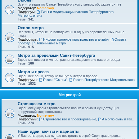
Вагоны
Все, что ездит по Санкт-Петербургскому метро, обсуждается тут
Модератор:
Nomernoy
Подфорум:
Типы и модификации вагонов Петербургского
Метрополитена
Темы:
341
Около метро
Все темы, которые не попадают ни в одну из перечисленных выше -
сюда.
Подфорумы:
Информационное пространство и дизайн
,
Оплата
проезда
,
Топонимика метро
Темы:
915
Метро за пределами Санкт-Петербурга
Здесь мы пишем о метро, располагающемся вне нашего города
Темы:
166
Метро и пресса
Здесь все вещи, которые пишут о метро в прессе.
Подфорумы:
Газета "Смена"
,
Газета Петербургского Метрополитена
Темы:
1832
Метрострой
Строящееся метро
Здесь обсуждаем строительство новых и ремонт существущих
сооружений метрополитена .
Модератор:
Nomernoy
Подфорумы:
Строительство и проектирование
,
А могло быть и так...
Темы:
274
Наши идеи, мечты и варианты
У Вас есть идея, как лучше построить метро? Своя трассировка