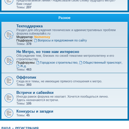
предполагаемой линии? Нарисовали свою схему будущего метро?
Вам сюда!
Темы:
207
Разное
Техподдержка
Раздел для обсуждения технических и административных проблем
форума subwaytalks.ru
Модератор:
Nomernoy
Подфорум:
Вопросы и предложения по сайту
Темы:
378
Не Метро, но тоже нам интересно
Обсуждение тем, близких по своей тематике метрополитену и его
строительству.
Подфорумы:
Городское строительство
,
Общественный транспорт
,
Ж.д.
Темы:
463
Оффтопик
Сюда все темы, не имеющие прямого отношения к метро.
Темы:
393
Встречи и сабвейки
Иногда рамок форума не хватает. Хочется пообщаться лично.
Здесь назначаются встречи.
Темы:
105
Конкурсы и загадки
Темы:
45
ВХОД
•
РЕГИСТРАЦИЯ