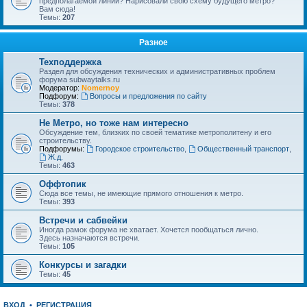
предполагаемой линии? Нарисовали свою схему будущего метро?
Вам сюда!
Темы:
207
Разное
Техподдержка
Раздел для обсуждения технических и административных проблем
форума subwaytalks.ru
Модератор:
Nomernoy
Подфорум:
Вопросы и предложения по сайту
Темы:
378
Не Метро, но тоже нам интересно
Обсуждение тем, близких по своей тематике метрополитену и его
строительству.
Подфорумы:
Городское строительство
,
Общественный транспорт
,
Ж.д.
Темы:
463
Оффтопик
Сюда все темы, не имеющие прямого отношения к метро.
Темы:
393
Встречи и сабвейки
Иногда рамок форума не хватает. Хочется пообщаться лично.
Здесь назначаются встречи.
Темы:
105
Конкурсы и загадки
Темы:
45
ВХОД
•
РЕГИСТРАЦИЯ