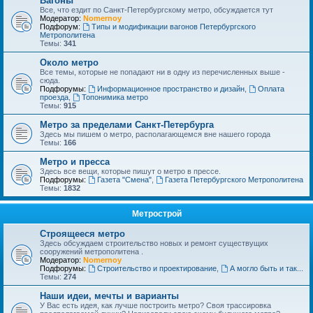
Вагоны
Все, что ездит по Санкт-Петербургскому метро, обсуждается тут
Модератор:
Nomernoy
Подфорум:
Типы и модификации вагонов Петербургского
Метрополитена
Темы:
341
Около метро
Все темы, которые не попадают ни в одну из перечисленных выше -
сюда.
Подфорумы:
Информационное пространство и дизайн
,
Оплата
проезда
,
Топонимика метро
Темы:
915
Метро за пределами Санкт-Петербурга
Здесь мы пишем о метро, располагающемся вне нашего города
Темы:
166
Метро и пресса
Здесь все вещи, которые пишут о метро в прессе.
Подфорумы:
Газета "Смена"
,
Газета Петербургского Метрополитена
Темы:
1832
Метрострой
Строящееся метро
Здесь обсуждаем строительство новых и ремонт существущих
сооружений метрополитена .
Модератор:
Nomernoy
Подфорумы:
Строительство и проектирование
,
А могло быть и так...
Темы:
274
Наши идеи, мечты и варианты
У Вас есть идея, как лучше построить метро? Своя трассировка