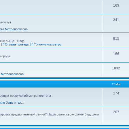
163
341
ется тут
ого Метрополитена
915
ных выше - сюда.
,
Оплата проезда
,
Топонимика метро
166
 города
1832
о Метрополитена
ТЕМЫ
274
вущих сооружений метрополитена .
гло быть и так...
207
ссировка предполагаемой линии? Нарисовали свою схему будущего