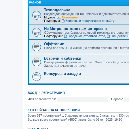
РАЗНОЕ
Техподдержка
Раздел для обсуждения технических и административны
Модератор:
Nomernoy
Подфорум:
Вопросы и предложения по сайту
Не Метро, но тоже нам интересно
Обсуждение тем, близких по своей тематике метрополите
Подфорумы:
Городское строительство
,
Общественн
Оффтопик
Сюда все темы, не имеющие прямого отношения к метро
Встречи и сабвейки
Иногда рамок форума не хватает. Хочется пообщаться л
Здесь назначаются встречи.
Конкурсы и загадки
ВХОД
•
РЕГИСТРАЦИЯ
Имя пользователя:
Пароль:
КТО СЕЙЧАС НА КОНФЕРЕНЦИИ
Всего
337
посетителей :: 7 зарегистрированных, 0 скрытых и 330 го
Больше всего посетителей (
6800
) здесь было 09 окт 2025, 19:10
СТАТИСТИКА