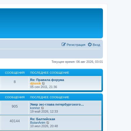
Регистрация
Вход
Текущее время: 06 авг 2026, 03:01
СООБЩЕНИЯ
ПОСЛЕДНЕЕ СООБЩЕНИЕ
Re: Правила форума
8
П
djtonik
е
05 сен 2011, 21:36
р
е
й
СООБЩЕНИЯ
ПОСЛЕДНЕЕ СООБЩЕНИЕ
т
и
Умер экс-глава петербургского…
905
П
к
konnor
е
п
19 май 2026, 12:33
р
о
е
с
Re: Балтийская
40144
й
л
П
ButanAnim
т
е
е
10 июл 2026, 20:48
и
д
р