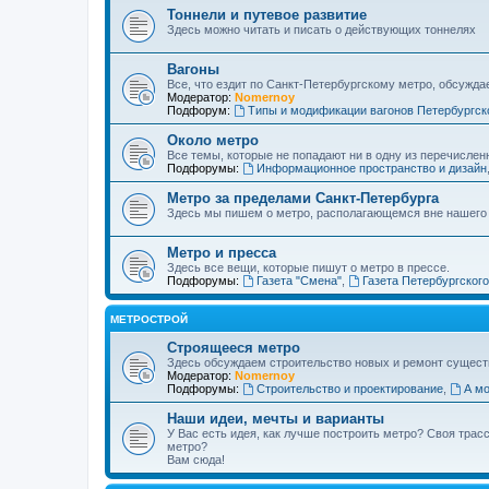
Тоннели и путевое развитие
Здесь можно читать и писать о действующих тоннелях
Вагоны
Все, что ездит по Санкт-Петербургскому метро, обсужда
Модератор:
Nomernoy
Подфорум:
Типы и модификации вагонов Петербургск
Около метро
Все темы, которые не попадают ни в одну из перечислен
Подфорумы:
Информационное пространство и дизайн
Метро за пределами Санкт-Петербурга
Здесь мы пишем о метро, располагающемся вне нашего
Метро и пресса
Здесь все вещи, которые пишут о метро в прессе.
Подфорумы:
Газета "Смена"
,
Газета Петербургског
МЕТРОСТРОЙ
Строящееся метро
Здесь обсуждаем строительство новых и ремонт сущест
Модератор:
Nomernoy
Подфорумы:
Строительство и проектирование
,
А мо
Наши идеи, мечты и варианты
У Вас есть идея, как лучше построить метро? Своя тра
метро?
Вам сюда!