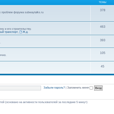
ТЕМЫ
378
х проблем форума subwaytalks.ru
463
ну и его строительству.
ый транспорт
,
Ж.д.
393
.
105
ично.
45
Забыли пароль?
|
Запомнить меня
стей (основано на активности пользователей за последние 5 минут)