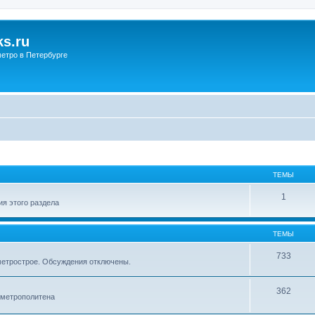
s.ru
етро в Петербурге
ТЕМЫ
1
я этого раздела
ТЕМЫ
733
метрострое. Обсуждения отключены.
362
 метрополитена