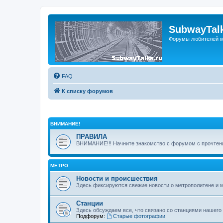
SubwayTalk
Форумы любителей м
FAQ
К списку форумов
ВНИМАНИЕ!
ПРАВИЛА
ВНИМАНИЕ!!! Начните знакомство с форумом с прочтени
МЕТРО
Новости и происшествия
Здесь фиксируются свежие новости о метрополитене и 
Станции
Здесь обсуждаем все, что связано со станциями нашего
Подфорум:
Старые фотографии