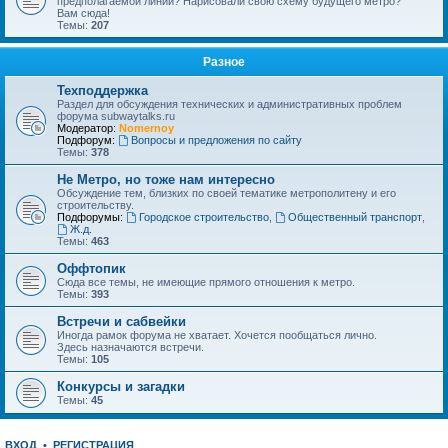
предполагаемой линии? Нарисовали свою схему будущего метро?
Вам сюда!
Темы:
207
Разное
Техподдержка
Раздел для обсуждения технических и административных проблем
форума subwaytalks.ru
Модератор:
Nomernoy
Подфорум:
Вопросы и предложения по сайту
Темы:
378
Не Метро, но тоже нам интересно
Обсуждение тем, близких по своей тематике метрополитену и его
строительству.
Подфорумы:
Городское строительство
,
Общественный транспорт
,
Ж.д.
Темы:
463
Оффтопик
Сюда все темы, не имеющие прямого отношения к метро.
Темы:
393
Встречи и сабвейки
Иногда рамок форума не хватает. Хочется пообщаться лично.
Здесь назначаются встречи.
Темы:
105
Конкурсы и загадки
Темы:
45
ВХОД
•
РЕГИСТРАЦИЯ