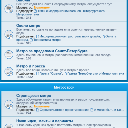
Вагоны
Все, что ездит по Санкт-Петербургскому метро, обсуждается тут
Модератор:
Nomernoy
Подфорум:
Типы и модификации вагонов Петербургского
Метрополитена
Темы:
341
Около метро
Все темы, которые не попадают ни в одну из перечисленных выше -
сюда.
Подфорумы:
Информационное пространство и дизайн
,
Оплата
проезда
,
Топонимика метро
Темы:
915
Метро за пределами Санкт-Петербурга
Здесь мы пишем о метро, располагающемся вне нашего города
Темы:
166
Метро и пресса
Здесь все вещи, которые пишут о метро в прессе.
Подфорумы:
Газета "Смена"
,
Газета Петербургского Метрополитена
Темы:
1832
Метрострой
Строящееся метро
Здесь обсуждаем строительство новых и ремонт существущих
сооружений метрополитена .
Модератор:
Nomernoy
Подфорумы:
Строительство и проектирование
,
А могло быть и так...
Темы:
274
Наши идеи, мечты и варианты
У Вас есть идея, как лучше построить метро? Своя трассировка