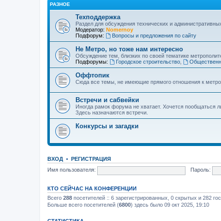
РАЗНОЕ
Техподдержка
Раздел для обсуждения технических и административны
Модератор:
Nomernoy
Подфорум:
Вопросы и предложения по сайту
Не Метро, но тоже нам интересно
Обсуждение тем, близких по своей тематике метрополите
Подфорумы:
Городское строительство
,
Общественн
Оффтопик
Сюда все темы, не имеющие прямого отношения к метро
Встречи и сабвейки
Иногда рамок форума не хватает. Хочется пообщаться л
Здесь назначаются встречи.
Конкурсы и загадки
ВХОД
•
РЕГИСТРАЦИЯ
Имя пользователя:
Пароль:
КТО СЕЙЧАС НА КОНФЕРЕНЦИИ
Всего
288
посетителей :: 6 зарегистрированных, 0 скрытых и 282 го
Больше всего посетителей (
6800
) здесь было 09 окт 2025, 19:10
СТАТИСТИКА