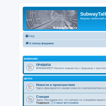
SubwayTalk
Форумы любителей м
FAQ
К списку форумов
ВНИМАНИЕ!
ПРАВИЛА
ВНИМАНИЕ!!! Начните знакомство с форумом с прочтени
МЕТРО
Новости и происшествия
Здесь фиксируются свежие новости о метрополитене и 
Станции
Здесь обсуждаем все, что связано со станциями нашего
Подфорум:
Старые фотографии