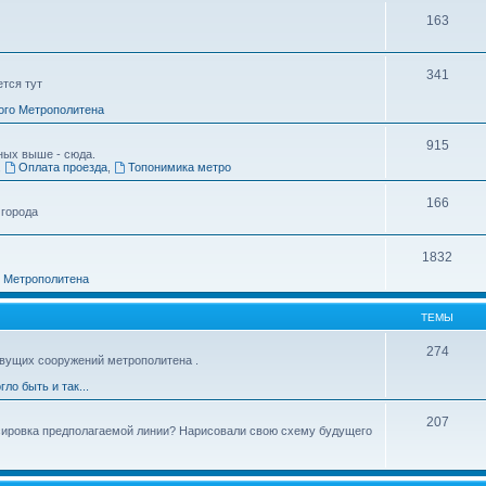
163
341
ется тут
ого Метрополитена
915
ных выше - сюда.
,
Оплата проезда
,
Топонимика метро
166
 города
1832
о Метрополитена
ТЕМЫ
274
вущих сооружений метрополитена .
гло быть и так...
207
ссировка предполагаемой линии? Нарисовали свою схему будущего