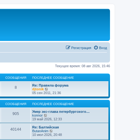
Регистрация
Вход
Текущее время: 08 авг 2026, 15:46
СООБЩЕНИЯ
ПОСЛЕДНЕЕ СООБЩЕНИЕ
Re: Правила форума
8
П
djtonik
е
05 сен 2011, 21:36
р
е
й
СООБЩЕНИЯ
ПОСЛЕДНЕЕ СООБЩЕНИЕ
т
и
Умер экс-глава петербургского…
905
П
к
konnor
е
п
19 май 2026, 12:33
р
о
е
с
Re: Балтийская
40144
й
л
П
ButanAnim
т
е
е
10 июл 2026, 20:48
и
д
р