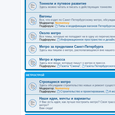
Тоннели и путевое развитие
Здесь можно читать и писать о действующих тоннелях
Вагоны
Все, что ездит по Санкт-Петербургскому метро, обсужда
Модератор:
Nomernoy
Подфорум:
Типы и модификации вагонов Петербургск
Около метро
Все темы, которые не попадают ни в одну из перечислен
Подфорумы:
Информационное пространство и дизайн
Метро за пределами Санкт-Петербурга
Здесь мы пишем о метро, располагающемся вне нашего
Метро и пресса
Здесь все вещи, которые пишут о метро в прессе.
Подфорумы:
Газета "Смена"
,
Газета Петербургског
МЕТРОСТРОЙ
Строящееся метро
Здесь обсуждаем строительство новых и ремонт сущест
Модератор:
Nomernoy
Подфорумы:
Строительство и проектирование
,
А мо
Наши идеи, мечты и варианты
У Вас есть идея, как лучше построить метро? Своя тра
метро?
Вам сюда!