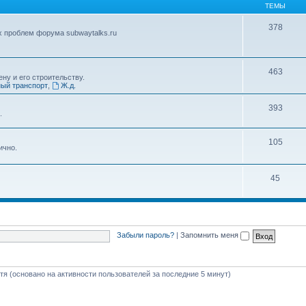
ТЕМЫ
378
х проблем форума subwaytalks.ru
463
ну и его строительству.
ый транспорт
,
Ж.д.
393
.
105
ично.
45
Забыли пароль?
|
Запомнить меня
стя (основано на активности пользователей за последние 5 минут)