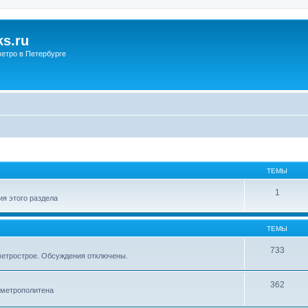
s.ru
етро в Петербурге
ТЕМЫ
1
я этого раздела
ТЕМЫ
733
метрострое. Обсуждения отключены.
362
 метрополитена