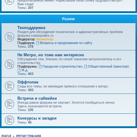
предполагаемой линии? Нарисовали свою схему будущего метро?
Вам сюда!
Темы:
207
Разное
Техподдержка
Раздел для обсуждения технических и административных проблем
форума subwaytalks.ru
Модератор:
Nomernoy
Подфорум:
Вопросы и предложения по сайту
Темы:
378
Не Метро, но тоже нам интересно
Обсуждение тем, близких по своей тематике метрополитену и его
строительству.
Подфорумы:
Городское строительство
,
Общественный транспорт
,
Ж.д.
Темы:
463
Оффтопик
Сюда все темы, не имеющие прямого отношения к метро.
Темы:
393
Встречи и сабвейки
Иногда рамок форума не хватает. Хочется пообщаться лично.
Здесь назначаются встречи.
Темы:
105
Конкурсы и загадки
Темы:
45
ВХОД
•
РЕГИСТРАЦИЯ