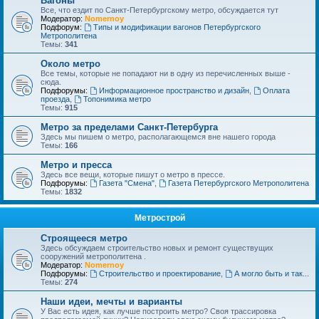
Вагоны
Все, что ездит по Санкт-Петербургскому метро, обсуждается тут
Модератор:
Nomernoy
Подфорум:
Типы и модификации вагонов Петербургского
Метрополитена
Темы:
341
Около метро
Все темы, которые не попадают ни в одну из перечисленных выше -
сюда.
Подфорумы:
Информационное пространство и дизайн
,
Оплата
проезда
,
Топонимика метро
Темы:
915
Метро за пределами Санкт-Петербурга
Здесь мы пишем о метро, располагающемся вне нашего города
Темы:
166
Метро и пресса
Здесь все вещи, которые пишут о метро в прессе.
Подфорумы:
Газета "Смена"
,
Газета Петербургского Метрополитена
Темы:
1832
Метрострой
Строящееся метро
Здесь обсуждаем строительство новых и ремонт существущих
сооружений метрополитена .
Модератор:
Nomernoy
Подфорумы:
Строительство и проектирование
,
А могло быть и так...
Темы:
274
Наши идеи, мечты и варианты
У Вас есть идея, как лучше построить метро? Своя трассировка