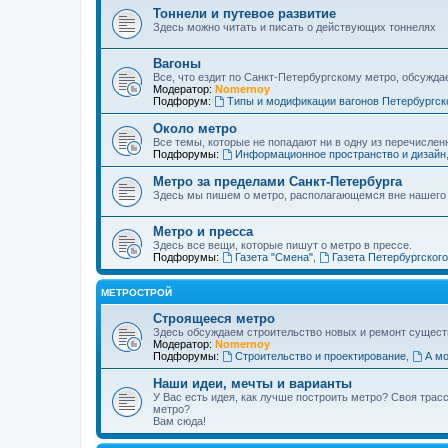
Тоннели и путевое развитие
Здесь можно читать и писать о действующих тоннелях
Вагоны
Все, что ездит по Санкт-Петербургскому метро, обсужда
Модератор:
Nomernoy
Подфорум:
Типы и модификации вагонов Петербургск
Около метро
Все темы, которые не попадают ни в одну из перечислен
Подфорумы:
Информационное пространство и дизайн
Метро за пределами Санкт-Петербурга
Здесь мы пишем о метро, располагающемся вне нашего
Метро и пресса
Здесь все вещи, которые пишут о метро в прессе.
Подфорумы:
Газета "Смена"
,
Газета Петербургског
МЕТРОСТРОЙ
Строящееся метро
Здесь обсуждаем строительство новых и ремонт сущест
Модератор:
Nomernoy
Подфорумы:
Строительство и проектирование
,
А мо
Наши идеи, мечты и варианты
У Вас есть идея, как лучше построить метро? Своя тра
метро?
Вам сюда!