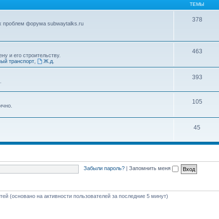
ТЕМЫ
378
х проблем форума subwaytalks.ru
463
ну и его строительству.
ый транспорт
,
Ж.д.
393
.
105
ично.
45
Забыли пароль?
|
Запомнить меня
стей (основано на активности пользователей за последние 5 минут)