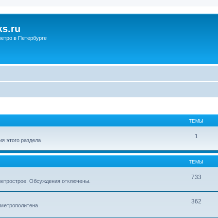
s.ru
етро в Петербурге
ТЕМЫ
1
я этого раздела
ТЕМЫ
733
метрострое. Обсуждения отключены.
362
 метрополитена