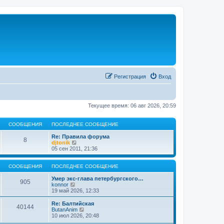
Регистрация
Вход
Текущее время: 06 авг 2026, 20:59
СООБЩЕНИЯ
ПОСЛЕДНЕЕ СООБЩЕНИЕ
Re: Правила форума
8
П
djtonik
е
05 сен 2011, 21:36
р
е
й
СООБЩЕНИЯ
ПОСЛЕДНЕЕ СООБЩЕНИЕ
т
и
Умер экс-глава петербургского…
905
П
к
konnor
е
п
19 май 2026, 12:33
р
о
е
с
Re: Балтийская
40144
й
л
П
ButanAnim
т
е
е
10 июл 2026, 20:48
и
д
р