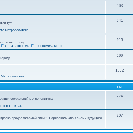
163
341
ется тут
ого Метрополитена
915
ных выше - сюда.
,
Оплата проезда
,
Топонимика метро
166
 города
1832
о Метрополитена
ТЕМЫ
274
вущих сооружений метрополитена .
гло быть и так...
207
ссировка предполагаемой линии? Нарисовали свою схему будущего