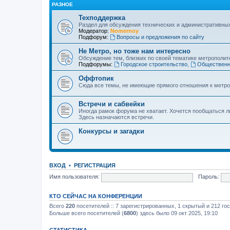
РАЗНОЕ
Техподдержка
Раздел для обсуждения технических и административны
Модератор:
Nomernoy
Подфорум:
Вопросы и предложения по сайту
Не Метро, но тоже нам интересно
Обсуждение тем, близких по своей тематике метрополите
Подфорумы:
Городское строительство
,
Общественн
Оффтопик
Сюда все темы, не имеющие прямого отношения к метро
Встречи и сабвейки
Иногда рамок форума не хватает. Хочется пообщаться л
Здесь назначаются встречи.
Конкурсы и загадки
ВХОД
•
РЕГИСТРАЦИЯ
Имя пользователя:
Пароль:
КТО СЕЙЧАС НА КОНФЕРЕНЦИИ
Всего
220
посетителей :: 7 зарегистрированных, 1 скрытый и 212 го
Больше всего посетителей (
6800
) здесь было 09 окт 2025, 19:10
СТАТИСТИКА