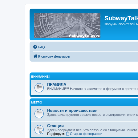
SubwayTalk
Форумы любителей м
FAQ
К списку форумов
ВНИМАНИЕ!
ПРАВИЛА
ВНИМАНИЕ!!! Начните знакомство с форумом с прочтени
МЕТРО
Новости и происшествия
Здесь фиксируются свежие новости о метрополитене и 
Станции
Здесь обсуждаем все, что связано со станциями нашего
Подфорум:
Старые фотографии