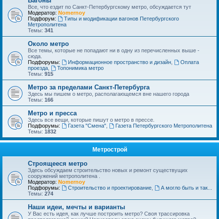
Вагоны
Все, что ездит по Санкт-Петербургскому метро, обсуждается тут
Модератор:
Nomernoy
Подфорум:
Типы и модификации вагонов Петербургского
Метрополитена
Темы:
341
Около метро
Все темы, которые не попадают ни в одну из перечисленных выше -
сюда.
Подфорумы:
Информационное пространство и дизайн
,
Оплата
проезда
,
Топонимика метро
Темы:
915
Метро за пределами Санкт-Петербурга
Здесь мы пишем о метро, располагающемся вне нашего города
Темы:
166
Метро и пресса
Здесь все вещи, которые пишут о метро в прессе.
Подфорумы:
Газета "Смена"
,
Газета Петербургского Метрополитена
Темы:
1832
Метрострой
Строящееся метро
Здесь обсуждаем строительство новых и ремонт существущих
сооружений метрополитена .
Модератор:
Nomernoy
Подфорумы:
Строительство и проектирование
,
А могло быть и так...
Темы:
274
Наши идеи, мечты и варианты
У Вас есть идея, как лучше построить метро? Своя трассировка