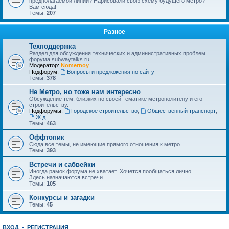
предполагаемой линии? Нарисовали свою схему будущего метро?
Вам сюда!
Темы:
207
Разное
Техподдержка
Раздел для обсуждения технических и административных проблем
форума subwaytalks.ru
Модератор:
Nomernoy
Подфорум:
Вопросы и предложения по сайту
Темы:
378
Не Метро, но тоже нам интересно
Обсуждение тем, близких по своей тематике метрополитену и его
строительству.
Подфорумы:
Городское строительство
,
Общественный транспорт
,
Ж.д.
Темы:
463
Оффтопик
Сюда все темы, не имеющие прямого отношения к метро.
Темы:
393
Встречи и сабвейки
Иногда рамок форума не хватает. Хочется пообщаться лично.
Здесь назначаются встречи.
Темы:
105
Конкурсы и загадки
Темы:
45
ВХОД
•
РЕГИСТРАЦИЯ