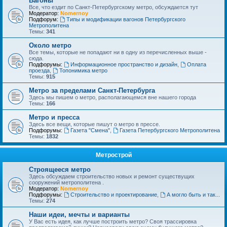
Вагоны
Все, что ездит по Санкт-Петербургскому метро, обсуждается тут
Модератор:
Nomernoy
Подфорум:
Типы и модификации вагонов Петербургского
Метрополитена
Темы:
341
Около метро
Все темы, которые не попадают ни в одну из перечисленных выше -
сюда.
Подфорумы:
Информационное пространство и дизайн
,
Оплата
проезда
,
Топонимика метро
Темы:
915
Метро за пределами Санкт-Петербурга
Здесь мы пишем о метро, располагающемся вне нашего города
Темы:
166
Метро и пресса
Здесь все вещи, которые пишут о метро в прессе.
Подфорумы:
Газета "Смена"
,
Газета Петербургского Метрополитена
Темы:
1832
Метрострой
Строящееся метро
Здесь обсуждаем строительство новых и ремонт существущих
сооружений метрополитена .
Модератор:
Nomernoy
Подфорумы:
Строительство и проектирование
,
А могло быть и так...
Темы:
274
Наши идеи, мечты и варианты
У Вас есть идея, как лучше построить метро? Своя трассировка