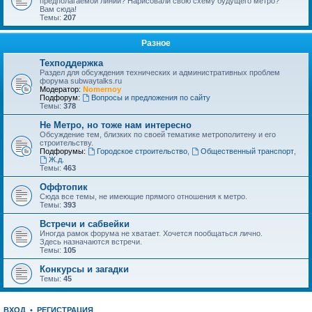
предполагаемой линии? Нарисовали свою схему будущего метро?
Вам сюда!
Темы:
207
Разное
Техподдержка
Раздел для обсуждения технических и административных проблем
форума subwaytalks.ru
Модератор:
Nomernoy
Подфорум:
Вопросы и предложения по сайту
Темы:
378
Не Метро, но тоже нам интересно
Обсуждение тем, близких по своей тематике метрополитену и его
строительству.
Подфорумы:
Городское строительство
,
Общественный транспорт
,
Ж.д.
Темы:
463
Оффтопик
Сюда все темы, не имеющие прямого отношения к метро.
Темы:
393
Встречи и сабвейки
Иногда рамок форума не хватает. Хочется пообщаться лично.
Здесь назначаются встречи.
Темы:
105
Конкурсы и загадки
Темы:
45
ВХОД
•
РЕГИСТРАЦИЯ