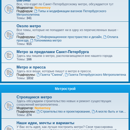
Вагоны
Все, что ездит по Санкт-Петербургскому метро, обсуждается тут
Модератор:
Nomernoy
Подфорум:
Типы и модификации вагонов Петербургского
Метрополитена
Темы:
341
Около метро
Все темы, которые не попадают ни в одну из перечисленных выше -
сюда.
Подфорумы:
Информационное пространство и дизайн
,
Оплата
проезда
,
Топонимика метро
Темы:
915
Метро за пределами Санкт-Петербурга
Здесь мы пишем о метро, располагающемся вне нашего города
Темы:
166
Метро и пресса
Здесь все вещи, которые пишут о метро в прессе.
Подфорумы:
Газета "Смена"
,
Газета Петербургского Метрополитена
Темы:
1832
Метрострой
Строящееся метро
Здесь обсуждаем строительство новых и ремонт существущих
сооружений метрополитена .
Модератор:
Nomernoy
Подфорумы:
Строительство и проектирование
,
А могло быть и так...
Темы:
274
Наши идеи, мечты и варианты
У Вас есть идея, как лучше построить метро? Своя трассировка