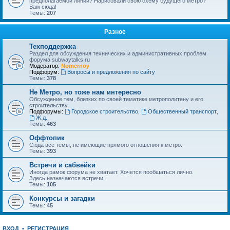
предполагаемой линии? Нарисовали свою схему будущего метро?
Вам сюда!
Темы:
207
Разное
Техподдержка
Раздел для обсуждения технических и административных проблем
форума subwaytalks.ru
Модератор:
Nomernoy
Подфорум:
Вопросы и предложения по сайту
Темы:
378
Не Метро, но тоже нам интересно
Обсуждение тем, близких по своей тематике метрополитену и его
строительству.
Подфорумы:
Городское строительство
,
Общественный транспорт
,
Ж.д.
Темы:
463
Оффтопик
Сюда все темы, не имеющие прямого отношения к метро.
Темы:
393
Встречи и сабвейки
Иногда рамок форума не хватает. Хочется пообщаться лично.
Здесь назначаются встречи.
Темы:
105
Конкурсы и загадки
Темы:
45
ВХОД
•
РЕГИСТРАЦИЯ