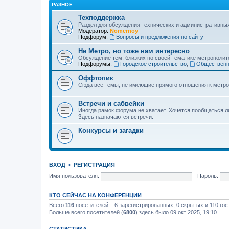
РАЗНОЕ
Техподдержка
Раздел для обсуждения технических и административны
Модератор:
Nomernoy
Подфорум:
Вопросы и предложения по сайту
Не Метро, но тоже нам интересно
Обсуждение тем, близких по своей тематике метрополите
Подфорумы:
Городское строительство
,
Общественн
Оффтопик
Сюда все темы, не имеющие прямого отношения к метро
Встречи и сабвейки
Иногда рамок форума не хватает. Хочется пообщаться л
Здесь назначаются встречи.
Конкурсы и загадки
ВХОД
•
РЕГИСТРАЦИЯ
Имя пользователя:
Пароль:
КТО СЕЙЧАС НА КОНФЕРЕНЦИИ
Всего
116
посетителей :: 6 зарегистрированных, 0 скрытых и 110 го
Больше всего посетителей (
6800
) здесь было 09 окт 2025, 19:10
СТАТИСТИКА