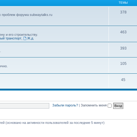
ТЕМЫ
378
х проблем форума subwaytalks.ru
463
ну и его строительству.
ый транспорт
,
Ж.д.
393
.
105
ично.
45
Забыли пароль?
|
Запомнить меня
стей (основано на активности пользователей за последние 5 минут)