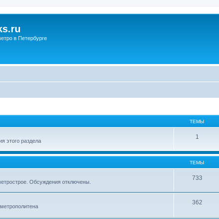
s.ru
етро в Петербурге
ТЕМЫ
1
я этого раздела
ТЕМЫ
733
метрострое. Обсуждения отключены.
362
 метрополитена