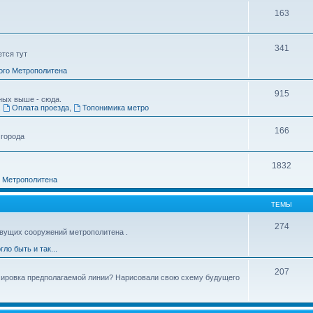
163
341
ется тут
ого Метрополитена
915
ных выше - сюда.
,
Оплата проезда
,
Топонимика метро
166
 города
1832
о Метрополитена
ТЕМЫ
274
вущих сооружений метрополитена .
гло быть и так...
207
ссировка предполагаемой линии? Нарисовали свою схему будущего