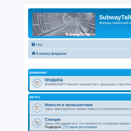
SubwayTalk
Форумы любителей м
FAQ
К списку форумов
ВНИМАНИЕ!
ПРАВИЛА
ВНИМАНИЕ!!! Начните знакомство с форумом с прочтени
МЕТРО
Новости и происшествия
Здесь фиксируются свежие новости о метрополитене и 
Станции
Здесь обсуждаем все, что связано со станциями нашего
Подфорум:
Старые фотографии