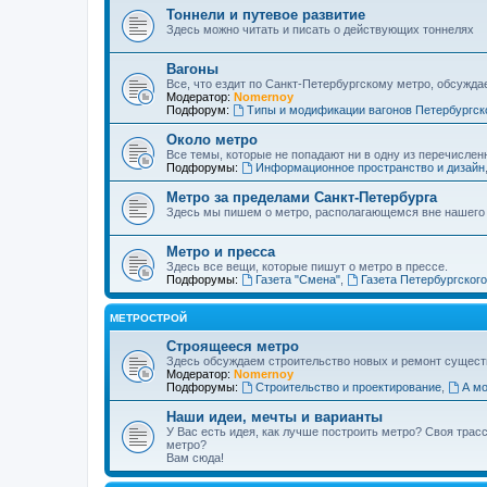
Тоннели и путевое развитие
Здесь можно читать и писать о действующих тоннелях
Вагоны
Все, что ездит по Санкт-Петербургскому метро, обсужда
Модератор:
Nomernoy
Подфорум:
Типы и модификации вагонов Петербургск
Около метро
Все темы, которые не попадают ни в одну из перечислен
Подфорумы:
Информационное пространство и дизайн
Метро за пределами Санкт-Петербурга
Здесь мы пишем о метро, располагающемся вне нашего
Метро и пресса
Здесь все вещи, которые пишут о метро в прессе.
Подфорумы:
Газета "Смена"
,
Газета Петербургског
МЕТРОСТРОЙ
Строящееся метро
Здесь обсуждаем строительство новых и ремонт сущест
Модератор:
Nomernoy
Подфорумы:
Строительство и проектирование
,
А мо
Наши идеи, мечты и варианты
У Вас есть идея, как лучше построить метро? Своя тра
метро?
Вам сюда!