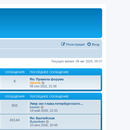
Регистрация
Вход
Текущее время: 06 авг 2026, 05:07
СООБЩЕНИЯ
ПОСЛЕДНЕЕ СООБЩЕНИЕ
Re: Правила форума
8
П
djtonik
е
05 сен 2011, 21:36
р
е
й
СООБЩЕНИЯ
ПОСЛЕДНЕЕ СООБЩЕНИЕ
т
и
Умер экс-глава петербургского…
905
П
к
konnor
е
п
19 май 2026, 12:33
р
о
е
с
Re: Балтийская
40144
й
л
П
ButanAnim
т
е
е
10 июл 2026, 20:48
и
д
р