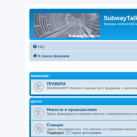
SubwayTalk
Форумы любителей м
FAQ
К списку форумов
ВНИМАНИЕ!
ПРАВИЛА
ВНИМАНИЕ!!! Начните знакомство с форумом с прочтени
МЕТРО
Новости и происшествия
Здесь фиксируются свежие новости о метрополитене и 
Станции
Здесь обсуждаем все, что связано со станциями нашего
Подфорум:
Старые фотографии