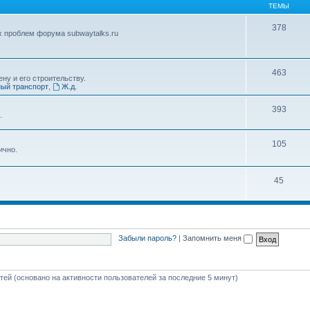
ТЕМЫ
378
х проблем форума subwaytalks.ru
463
ну и его строительству.
ый транспорт
,
Ж.д.
393
.
105
ично.
45
Забыли пароль?
|
Запомнить меня
стей (основано на активности пользователей за последние 5 минут)