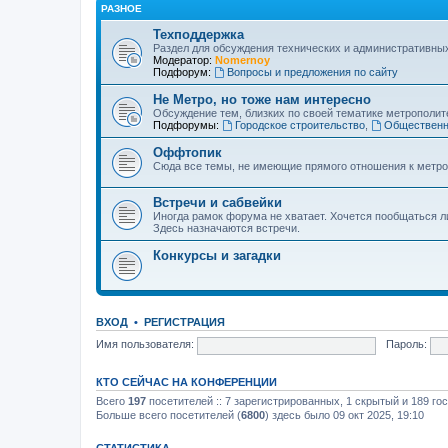
РАЗНОЕ
Техподдержка
Раздел для обсуждения технических и административны
Модератор:
Nomernoy
Подфорум:
Вопросы и предложения по сайту
Не Метро, но тоже нам интересно
Обсуждение тем, близких по своей тематике метрополите
Подфорумы:
Городское строительство
,
Общественн
Оффтопик
Сюда все темы, не имеющие прямого отношения к метро
Встречи и сабвейки
Иногда рамок форума не хватает. Хочется пообщаться л
Здесь назначаются встречи.
Конкурсы и загадки
ВХОД
•
РЕГИСТРАЦИЯ
Имя пользователя:
Пароль:
КТО СЕЙЧАС НА КОНФЕРЕНЦИИ
Всего
197
посетителей :: 7 зарегистрированных, 1 скрытый и 189 го
Больше всего посетителей (
6800
) здесь было 09 окт 2025, 19:10
СТАТИСТИКА