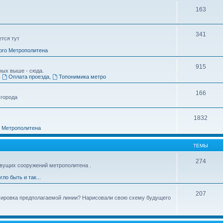
163
341
ется тут
ого Метрополитена
915
ных выше - сюда.
,
Оплата проезда
,
Топонимика метро
166
 города
1832
о Метрополитена
ТЕМЫ
274
вущих сооружений метрополитена .
гло быть и так...
207
ссировка предполагаемой линии? Нарисовали свою схему будущего