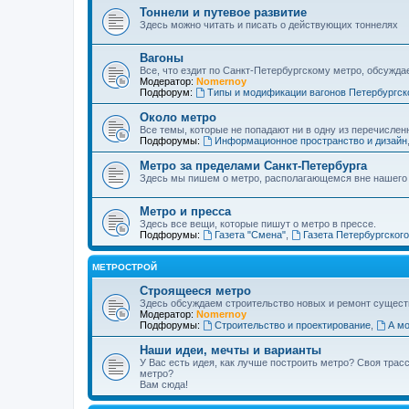
Тоннели и путевое развитие
Здесь можно читать и писать о действующих тоннелях
Вагоны
Все, что ездит по Санкт-Петербургскому метро, обсужда
Модератор:
Nomernoy
Подфорум:
Типы и модификации вагонов Петербургск
Около метро
Все темы, которые не попадают ни в одну из перечислен
Подфорумы:
Информационное пространство и дизайн
Метро за пределами Санкт-Петербурга
Здесь мы пишем о метро, располагающемся вне нашего
Метро и пресса
Здесь все вещи, которые пишут о метро в прессе.
Подфорумы:
Газета "Смена"
,
Газета Петербургског
МЕТРОСТРОЙ
Строящееся метро
Здесь обсуждаем строительство новых и ремонт сущест
Модератор:
Nomernoy
Подфорумы:
Строительство и проектирование
,
А мо
Наши идеи, мечты и варианты
У Вас есть идея, как лучше построить метро? Своя тра
метро?
Вам сюда!