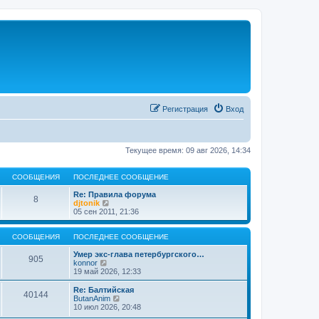
Регистрация
Вход
Текущее время: 09 авг 2026, 14:34
СООБЩЕНИЯ
ПОСЛЕДНЕЕ СООБЩЕНИЕ
Re: Правила форума
8
П
djtonik
е
05 сен 2011, 21:36
р
е
й
СООБЩЕНИЯ
ПОСЛЕДНЕЕ СООБЩЕНИЕ
т
и
Умер экс-глава петербургского…
905
П
к
konnor
е
п
19 май 2026, 12:33
р
о
е
с
Re: Балтийская
40144
й
л
П
ButanAnim
т
е
е
10 июл 2026, 20:48
и
д
р