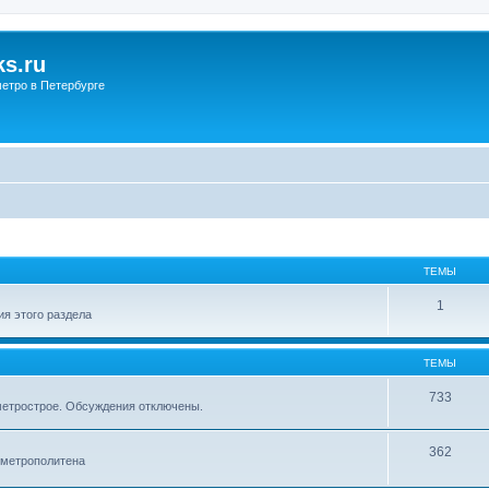
s.ru
етро в Петербурге
ТЕМЫ
1
я этого раздела
ТЕМЫ
733
метрострое. Обсуждения отключены.
362
 метрополитена